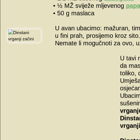
• ½ MŽ sviježe mljevenog
papa
• 50 g maslaca
U avan ubacimo: mažuran, timi
u fini prah, prosijemo kroz sito
Nemate li mogučnoti za ovo, 
U tavi 
da mas
toliko,
Umješa
osjećam
Ubaci
sušeni
vrganj
Dinsta
vrganj