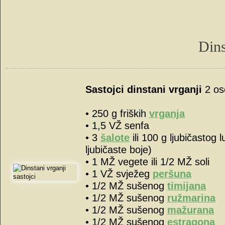
Dins
Sastojci dinstani vrganji
2 os
• 250 g friških
vrganja
• 1,5 VŽ senfa
• 3
šalote
ili 100 g ljubičastog l
ljubičaste boje)
• 1 MŽ vegete ili 1/2 MŽ soli
• 1 VŽ svježeg
peršuna
• 1/2 MŽ sušenog
timijana
• 1/2 MŽ sušenog
ružmarina
• 1/2 MŽ sušenog
mažurana
• 1/2 MŽ sušenog
estragona