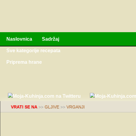
Naslovnica
Sadržaj
Sve kategorije recepata
Priprema hrane
VRATI SE NA
>>
GLJIVE
>>
VRGANJI