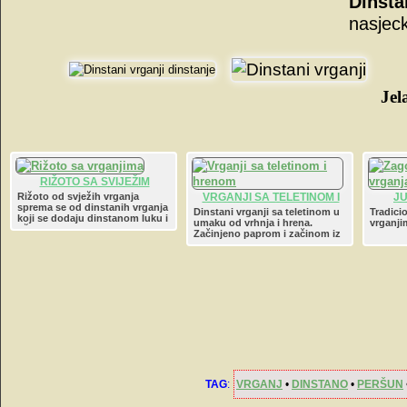
Dinsta
nasjec
Jel
RIŽOTO SA SVIJEŽIM
VRGANJIMA
Rižoto od svježih vrganja
VRGANJI SA TELETINOM I
J
sprema se od dinstanih vrganja
HRENOM
Dinstani vrganji sa teletinom u
Tradici
koji se dodaju dinstanom luku i
umaku od vrhnja i hrena.
vrganji
riži podlivenoj bijelim vinom,
Začinjeno paprom i začinom iz
zakuhanoj sa vrhnjem i
provanse.
parmezanom.
TAG
:
VRGANJ
•
DINSTANO
•
PERŠUN