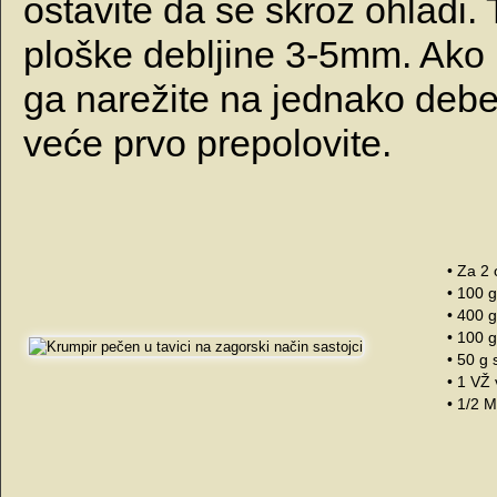
ostavite da se skroz ohladi.
ploške debljine 3-5mm. Ako 
ga narežite na jednako debe
veće prvo prepolovite.
• Za 2
• 100 
• 400 
• 100 
• 50 g 
• 1 VŽ
• 1/2 