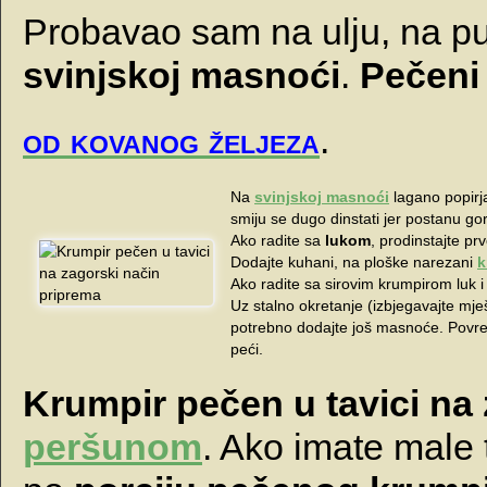
Probavao sam na ulju, na put
svinjskoj masnoći
.
Pečeni
od kovanog željeza
.
Na
svinjskoj masnoći
lagano popirj
smiju se dugo dinstati jer postanu go
Ako radite sa
lukom
, prodinstajte pr
Dodajte kuhani, na ploške narezani
k
Ako radite sa sirovim krumpirom luk i
Uz stalno okretanje (izbjegavajte mješ
potrebno dodajte još masnoće. Povr
peći.
Krumpir pečen u tavici na
peršunom
. Ako imate male 