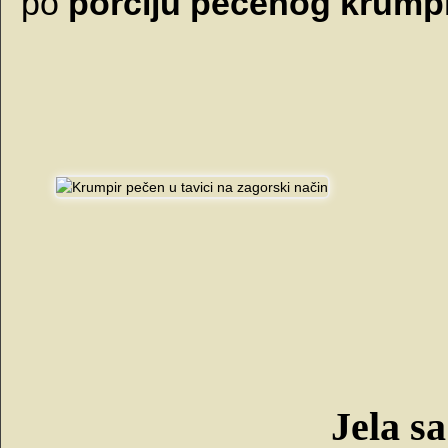
po
porciju pečenog krump
Jela s