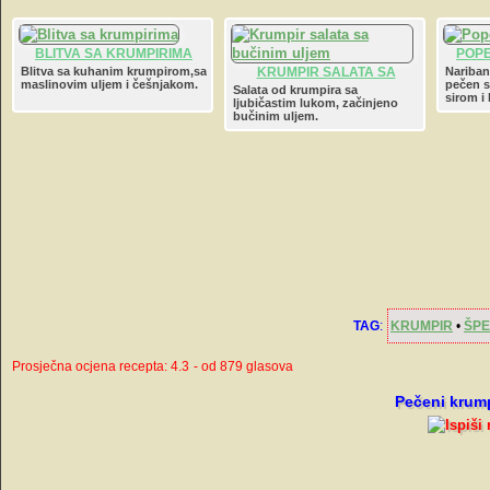
BLITVA SA KRUMPIRIMA
POP
Blitva sa kuhanim krumpirom,sa
KRUMPIR SALATA SA
Nariban
maslinovim uljem i češnjakom.
pečen s
BUČINIM ULJEM
Salata od krumpira sa
sirom i
ljubičastim lukom, začinjeno
bučinim uljem.
TAG
:
KRUMPIR
•
ŠP
Prosječna ocjena recepta: 4.3
- od 879 glasova
Pečeni krump