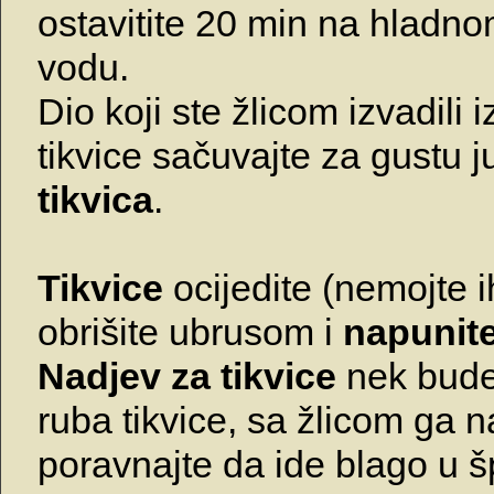
ostavitite 20 min na hladn
vodu.
Dio koji ste žlicom izvadili 
tikvice sačuvajte za gustu 
tikvica
.
Tikvice
ocijedite (nemojte ih
obrišite ubrusom i
napunit
Nadjev za tikvice
nek bude
ruba tikvice, sa žlicom ga na
poravnajte da ide blago u 