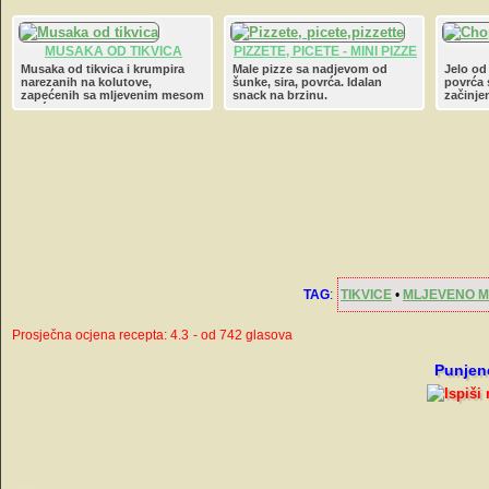
MUSAKA OD TIKVICA
PIZZETE, PICETE - MINI PIZZE
Musaka od tikvica i krumpira
Male pizze sa nadjevom od
Jelo od
narezanih na kolutove,
šunke, sira, povrća. Idalan
povrća 
zapećenih sa mljevenim mesom
snack na brzinu.
začinje
i zaćinima.
dinstan
TAG
:
TIKVICE
•
MLJEVENO 
Prosječna ocjena recepta: 4.3
- od 742 glasova
Punjene