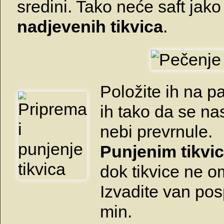
sredini. Tako neće saft jako c
nadjevenih tikvica
.
Položite ih na p
ih tako da se na
nebi prevrnule.
Punjenim tikvi
dok tikvice ne o
Izvadite van pos
min.