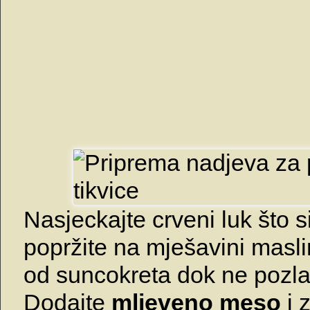
Nasjeckajte crveni luk što si
popržite na mješavini masl
od suncokreta dok ne pozlat
Dodajte
mljeveno meso
i 