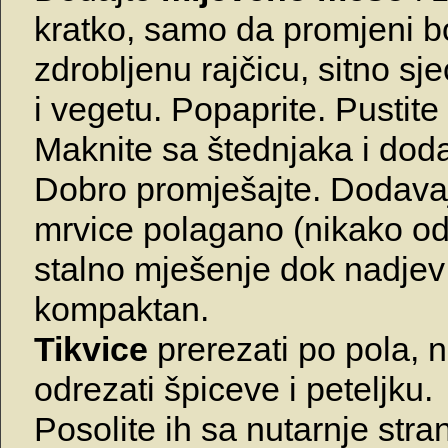
kratko, samo da promjeni b
zdrobljenu rajčicu, sitno sjec
i vegetu. Popaprite. Pustite
Maknite sa štednjaka i doda
Dobro promješajte. Dodava
mrvice polagano (nikako o
stalno mješenje dok nadjev
kompaktan.
Tikvice
prerezati po pola, 
odrezati špiceve i peteljku.
Posolite ih sa nutarnje stran