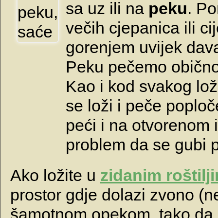
sa uz ili na
peku
. P
večih cjepanica ili c
gorenjem uvijek dava
Peku pečemo obično u
Kao i kod svakog lož
se loži i peče pop
peći i na otvorenom i
problem da se gubi 
Ako ložite u
zidanim roštil
prostor gdje dolazi zvono (n
šamotnom opekom, tako da 