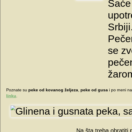
Saće 
upotr
Srbiji
Peče
se z
pečen
žaro
Poznate su
peke od kovanog željeza
,
peke od gusa
i po meni najb
linku
.
Na šta treba obratiti