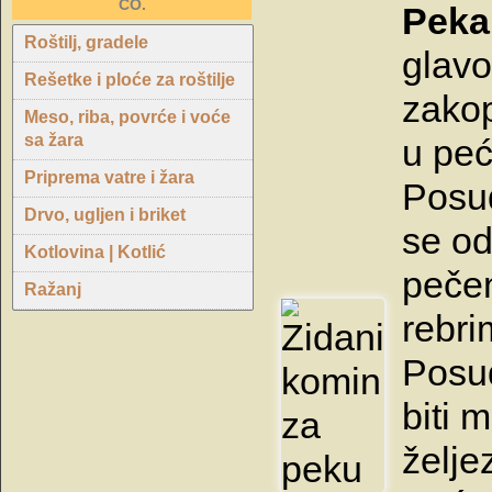
CO.
Peka 
Roštilj, gradele
glav
Rešetke i ploće za roštilje
zako
Meso, riba, povrće i voće
sa žara
u peć
Priprema vatre i žara
Posu
Drvo, ugljen i briket
se od
Kotlovina | Kotlić
pečen
Ražanj
rebri
Posu
biti 
želje