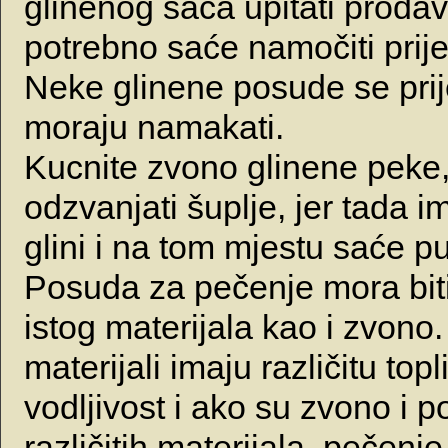
glinenog sača upitati prodav
potrebno saće namočiti prij
Neke glinene posude se pri
moraju namakati.
Kucnite zvono glinene peke,
odzvanjati šuplje, jer tada i
glini i na tom mjestu saće p
Posuda za pečenje mora biti
istog materijala kao i zvono. 
materijali imaju različitu top
vodljivost i ako su zvono i 
različitih materijala, pečenje 