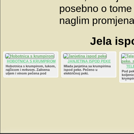
posebno o tome d
naglim promjena
Jela isp
HOBOTNICA S KRUMPIROM
JANJETINA ISPOD PEKE
Hobotnica s krumpirom, lukom,
Mlada janjetina sa krumpirima
TEL
rajčicom i mrkvom. Zalivena
ispod peke. Pećeno u
KRUM
Pod pe
uljem i vinom pečena pod
električnoj peki.
koljeni
pekom ili u glinenoj posudi u
krumpiri
pečnici.
ružmari