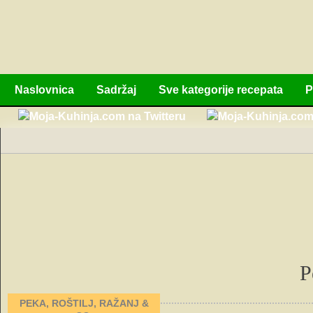
Naslovnica
Sadržaj
Sve kategorije recepata
P
P
PEKA, ROŠTILJ, RAŽANJ &