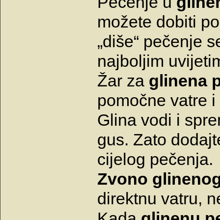
Pečenje u
glin
možete dobiti p
„diše“ pečenje 
najboljim uvijet
Žar za
glinena 
pomočne vatre i 
Glina vodi i spr
gus. Zato dodajt
cijelog pečenja.
Zvono glinenog
direktnu vatru, n
Kada
glinenu p