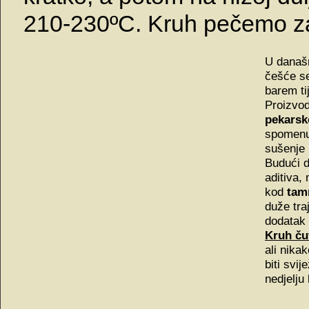
210-230ºC. Kruh pečemo za
U današn
češće s
barem ti
Proizvo
pekarsko
spomenut
sušenje 
Budući 
aditiva,
kod
tamn
duže tra
dodatak
Kruh ču
ali nika
biti svij
nedjelju