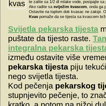
te zalite sa 1/2 dl mlake vode, posipajte s
Ako radite sa
sviježim kvascom
, onda ga p
Ostavite na toplom dok kvasac ne zakipi.
Kvas
pomaže da se tijesta sa kvascem brže
Svijetla pekarska tijesta
mj
puštate da tijesto raste.
Tam
integralna pekarska tijes
između ostavite više vreme
pekarska tijesta
piju tekući
nego svijetla tijesta.
Kod pečenja
pekarskog tij
stupnjevito pečenje, to znač
kratko, a potom na nižoj du