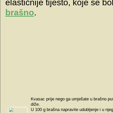
elastičnije tijesto, koje se bo
brašno
.
Kvasac prije nego ga umješate u brašno pust
diže.
U 100 g brašna napravite udubljenje i u njeg