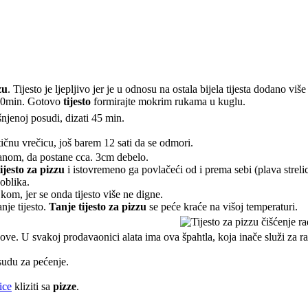
zu
. Tijesto je ljepljivo jer je u odnosu na ostala bijela tijesta dodano više
 20min. Gotovo
tijesto
formirajte mokrim rukama u kuglu.
šnjenoj posudi, dizati 45 min.
tičnu vrečicu, još barem 12 sati da se odmori.
lanom, da postane cca. 3cm debelo.
tijesto za pizzu
i istovremeno ga povlačeći od i prema sebi (plava strelic
oblika.
om, jer se onda tijesto više ne digne.
nje tijesto.
Tanje tijesto za pizzu
se peće kraće na višoj temperaturi.
ove. U svakoj prodavaonici alata ima ova špahtla, koja inače služi za ra
udu za pećenje.
ice
kliziti sa
pizze
.