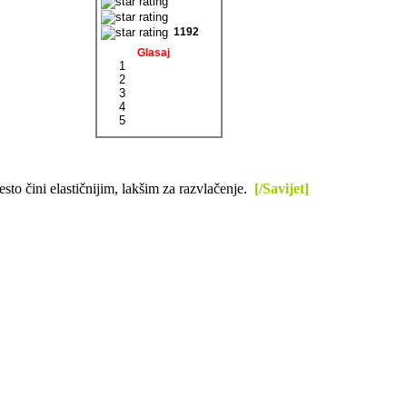
1192
Glasaj
1
2
3
4
5
sto čini elastičnijim, lakšim za razvlačenje.
[/Savijet]