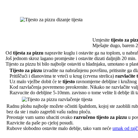
Umjesite
tijesto za piz
Mješajte dugo, barem
Od
tijesta za pizzu
napravite kuglu i ostavite ga na toplom, u nabra
Još jednom skroz lagano promjesite i ostavite dizati daljnjih 20 min.
Tijesto za pizzu bi bilo najbolje ostaviti u hladnjaku, umotano u plas
Tijesto za pizzu
izvadite na nabrašnjenu površinu, pritisnite ga d
Pritiščući i dlanovima te vrteći u krug (crvena strelica)
r
azvlaćite 
Uz malo vježbe dobit će te
tijesto
ravnomjerne debljine i kružnog 
Kod razvlačenja povremeno preokrenite. Nikako ne razvlačite valjk
Razvucite do debljine 5-10mm. zavisno o tome velite li deblje ili ta
Radnu plohu najbolje možete očistiti špahtlom, kojoj ste zaoblili rub
bez da ste i malo zagrebli vašu radnu ploću.
Preostaje vam samo ubaciti ovako
razvučeno tijesto za pizzu
u pos
Razvicite da paše po cjeloj posudi.
Rubove slobodno ostavite malo deblje, tako vam neće
umak od rajč