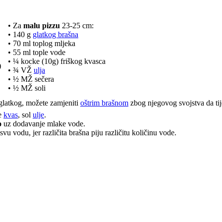
• Za
malu pizzu
23-25 cm:
• 140 g
glatkog brašna
• 70 ml toplog mljeka
• 55 ml tople vode
• ¼ kocke (10g) friškog kvasca
)
• ¾ VŽ
ulja
• ½ MŽ sečera
• ½ MŽ soli
 glatkog, možete zamjeniti
oštrim brašnom
zbog njegovog svojstva da tije
te
kvas
, sol
ulje
.
o
uz dodavanje mlake vode.
u vodu, jer različita brašna piju različitu količinu vode.