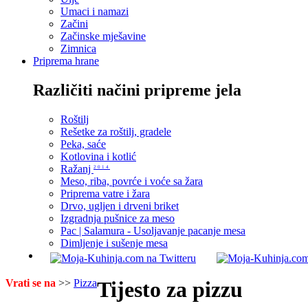
Umaci i namazi
Začini
Začinske mješavine
Zimnica
Priprema hrane
Različiti načini pripreme jela
Roštilj
Rešetke za roštilj, gradele
Peka, saće
Kotlovina i kotlić
Ražanj
2014
Meso, riba, povrće i voće sa žara
Priprema vatre i žara
Drvo, ugljen i drveni briket
Izgradnja pušnice za meso
Pac | Salamura - Usoljavanje pacanje mesa
Dimljenje i sušenje mesa
Vrati se na
>>
Pizza
Tijesto za pizzu