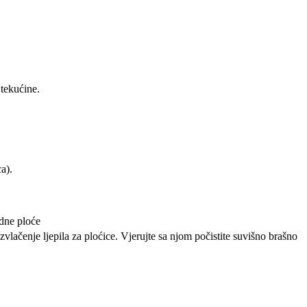
 tekućine.
a).
zvlačenje ljepila za ploćice. Vjerujte sa njom počistite suvišno brašno