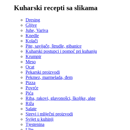
Kuharski recepti sa slikama
Dresing
Gljive
Juhe, Variva
Knedle
Kolači
Pite, savijače, štrudle, gibanice
Kuharski postupci i pomoć pri kuhanju
Krumpir
Meso
Ocat
Pekarski proizvodi
Pekmez, marmelada, đem
Pizza
Povrće
Pića
Riba, rakovi, glavonošci, školjke, alge
Riža
Salate
Sirevi i mliječni proizvodi
Svijet u kuhinji
Tjestenina
Ulje