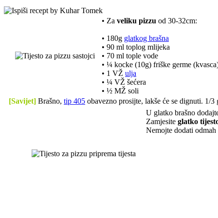
• Za
veliku pizzu
od 30-32cm:
• 180g
glatkog brašna
• 90 ml toplog mlijeka
• 70 ml tople vode
• ¼ kocke (10g) friške germe (kvasca
• 1 VŽ
ulja
• ¼ VŽ šećera
• ½ MŽ soli
[Savijet]
Brašno,
tip 405
obavezno prosijte, lakše će se dignuti. 1/3
U glatko brašno dodaj
Zamjesite
glatko ti
jest
Nemojte dodati odmah sv