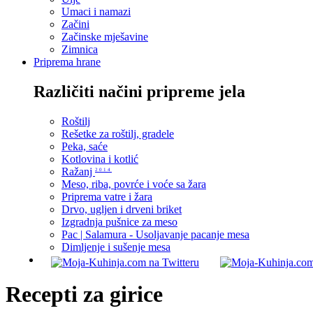
Umaci i namazi
Začini
Začinske mješavine
Zimnica
Priprema hrane
Različiti načini pripreme jela
Roštilj
Rešetke za roštilj, gradele
Peka, saće
Kotlovina i kotlić
Ražanj
2014
Meso, riba, povrće i voće sa žara
Priprema vatre i žara
Drvo, ugljen i drveni briket
Izgradnja pušnice za meso
Pac | Salamura - Usoljavanje pacanje mesa
Dimljenje i sušenje mesa
Recepti za girice