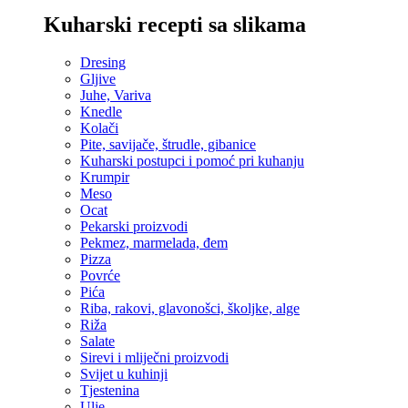
Kuharski recepti sa slikama
Dresing
Gljive
Juhe, Variva
Knedle
Kolači
Pite, savijače, štrudle, gibanice
Kuharski postupci i pomoć pri kuhanju
Krumpir
Meso
Ocat
Pekarski proizvodi
Pekmez, marmelada, đem
Pizza
Povrće
Pića
Riba, rakovi, glavonošci, školjke, alge
Riža
Salate
Sirevi i mliječni proizvodi
Svijet u kuhinji
Tjestenina
Ulje