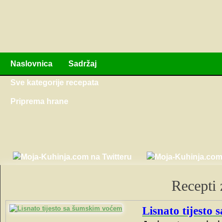
Naslovnica
Sadržaj
Sve kategorije recepata
Priprema hrane
Recepti z
Lisnato tijesto