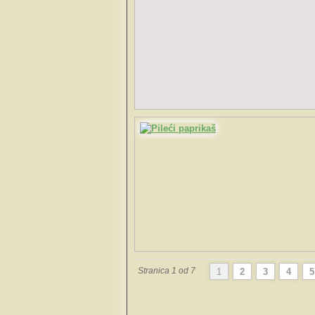
Stranica 1 od 7
1
2
3
4
5