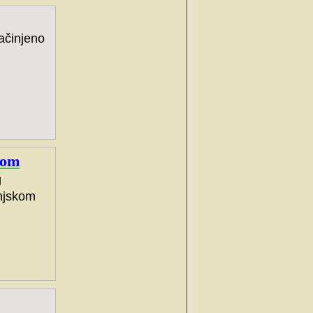
ačinjeno
rom
g
injskom