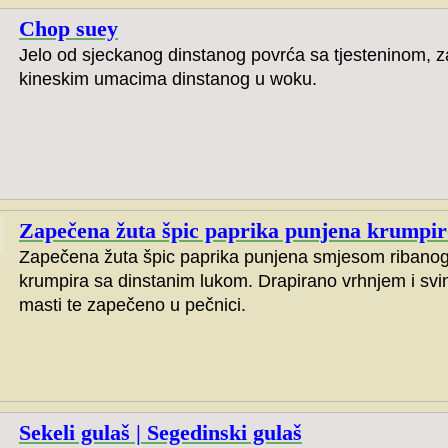
Chop suey
Jelo od sjeckanog dinstanog povrća sa tjesteninom, z
kineskim umacima dinstanog u woku.
Zapečena žuta špic paprika punjena krumpi
Zapečena žuta špic paprika punjena smjesom ribano
krumpira sa dinstanim lukom. Drapirano vrhnjem i sv
masti te zapečeno u pečnici.
Sekeli gulaš | Segedinski gulaš