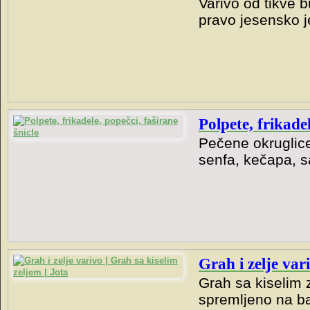
Varivo od tikve 
pravo jesensko j
Polpete, frikadel
Pečene okruglice
senfa, kečapa, sa
Grah i zelje var
Grah sa kiselim z
spremljeno na ba