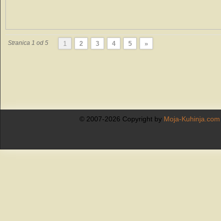
Stranica 1 od 5
1
2
3
4
5
»
© 2007-2026 Copyright by
Moja-Kuhinja.com