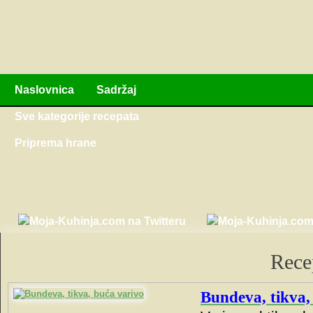
Naslovnica
Sadržaj
Sve kategorije recepata
Priprema hrane
Rece
Bundeva, tikva,