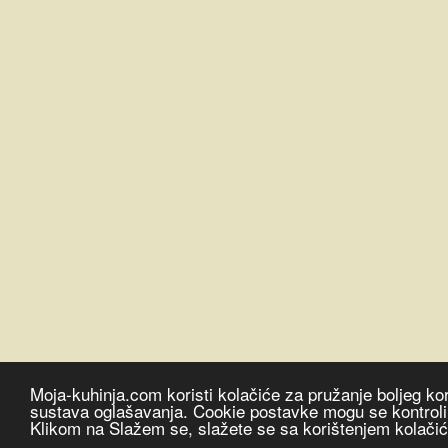
Moja-kuhinja.com koristi kolačiće za pružanje boljeg kor
sustava oglašavanja. Cookie postavke mogu se kontrolira
Klikom na Slažem se, slažete se sa korištenjem kolači