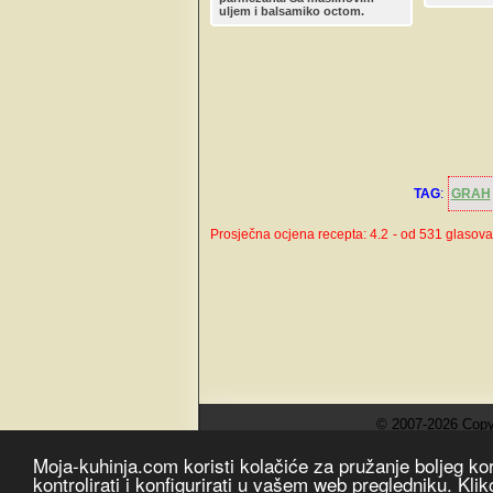
krastavci
uljem i balsamiko octom.
salatnom
Novogodiš
TAG
:
GRAH
Prosječna ocjena recepta: 4.2
- od 531 glasova
© 2007-2026 Copy
Moja-kuhinja.com koristi kolačiće za pružanje boljeg k
kontrolirati i konfigurirati u vašem web pregledniku. K