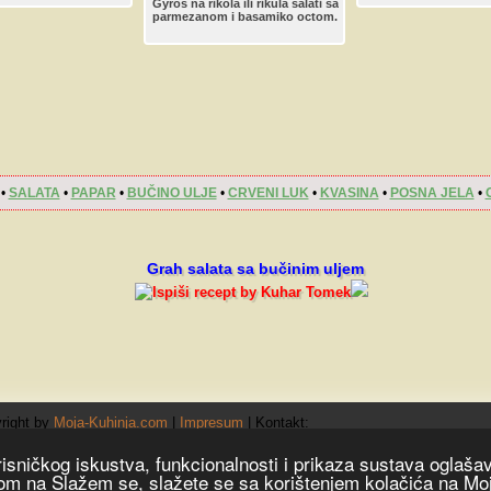
Gyros na rikola ili rikula salati sa
ma sa majonezom ili
parmezanom i basamiko octom.
 kremom.
nja salata.
•
SALATA
•
PAPAR
•
BUČINO ULJE
•
CRVENI LUK
•
KVASINA
•
POSNA JELA
•
Grah salata sa bučinim uljem
right by
Moja-Kuhinja.com
|
Impresum
|
Kontakt:
orisničkog iskustva, funkcionalnosti i prikaza sustava ogla
likom na Slažem se, slažete se sa korištenjem kolačića na M