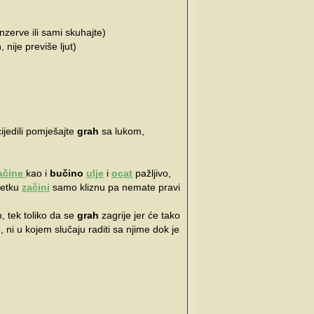
nzerve ili sami skuhajte)
 nije previše ljut)
ijedili pomješajte
grah
sa lukom,
ačine
kao i
bučino
ulje
i
ocat
pažljivo,
četku
začini
samo kliznu pa nemate pravi
 tek toliko da se
grah
zagrije jer će tako
, ni u kojem slučaju raditi sa njime dok je