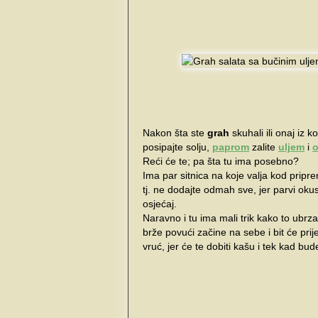
Nakon šta ste
grah
skuhali ili onaj iz
posipajte solju,
paprom
zalite
uljem
i
Reći će te; pa šta tu ima posebno?
Ima par sitnica na koje valja kod pripr
tj. ne dodajte odmah sve, jer parvi okus
osjećaj.
Naravno i tu ima mali trik kako to ubrza
brže povući začine na sebe i bit će pr
vruć, jer će te dobiti kašu i tek kad b