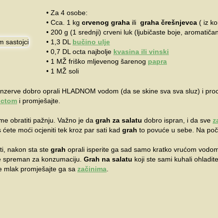
• Za 4 osobe:
• Cca. 1 kg
crvenog graha
ili
graha črešnjevca
( iz ko
• 200 g (1 srednji) crveni luk (ljubičaste boje, aromatičan,
• 1,3 DL
bučino ulje
• 0,7 DL octa najbolje
kvasina ili vinski
• 1 MŽ friško mljevenog šarenog
papra
• 1 MŽ soli
 konzerve dobro oprali HLADNOM vodom (da se skine sva sva sluz) i proc
octom
i promješajte.
eme obratiti pažnju. Važno je da
grah
za salatu
dobro ispran, i da sve
z
 ćete moći ocjeniti tek kroz par sati kad
grah
to povuće u sebe. Na po
ti, nakon sta ste
grah
oprali isperite ga sad samo kratko vrućom vodom,
ije spreman za konzumaciju.
Grah na salatu
koji ste sami kuhali ohladite
ude mlak promješajte ga sa
začinima
.