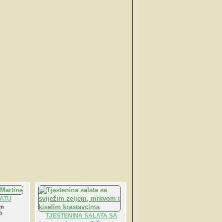
LATU
om
a
TJESTENINA SALATA SA