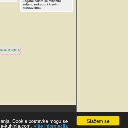
SVIJEŽIM POVRĆEM
Lagana salata sa sviježim
zeljem, mrkvom i kiselim
krastavcima.
GRAHORICA
Slažem se
šavanja. Cookie postavke mogu se
oja-kuhinja.com.
Više informacija