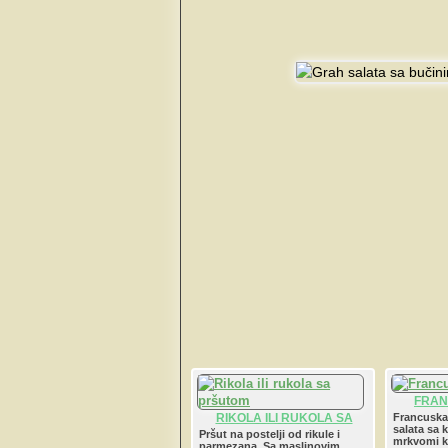
FRAN
RIKOLA ILI RUKOLA SA
Francuska 
salata sa
PRŠUTOM
Pršut na postelji od rikule i
mrkvomi k
parmezana. Sa maslinovim