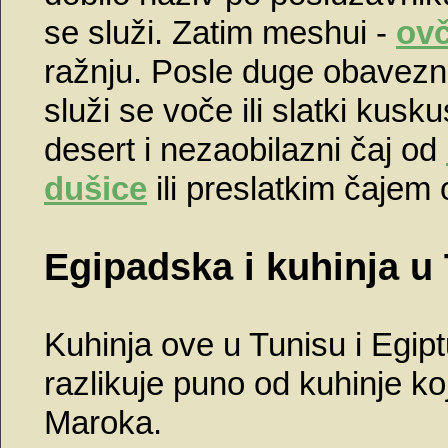
se služi. Zatim meshui -
ovč
ražnju. Posle duge obavez
služi se voče ili slatki kusk
desert i nezaobilazni čaj od
dušice
ili preslatkim čajem
Egipadska i kuhinja u
Kuhinja ove u Tunisu i Egip
razlikuje puno od kuhinje koj
Maroka.