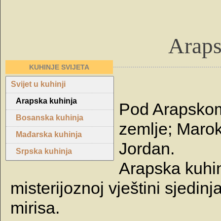
Araps
KUHINJE SVIJETA
Svijet u kuhinji
Arapska kuhinja
Pod Arapsko
Bosanska kuhinja
zemlje; Maroko
Mađarska kuhinja
Jordan.
Srpska kuhinja
Arapska kuhin
misterijoznoj vještini sjedin
mirisa.