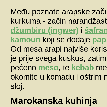
Među poznate arapske zači
kurkuma - začin narandžaste
džumbiru (ingwer)
i
šafra
kamoun
koji se dodaje
pap
Od mesa arapi najviše kori
je prije svega kuskus, zati
pećeno
meso
, te
kebab
mes
okomito u komadu i oštrim 
sloj.
Marokanska kuhinja