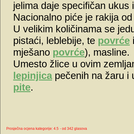
jelima daje specifičan ukus 
Nacionalno piće je rakija od
U velikim količinama se je
pistaći, leblebije, te
povrće
mješano
povrće
), masline.
Umesto žlice u ovim zemljam
lepinjica
pečenih na žaru i
pite
.
Prosječna ocjena kategorije: 4.5
- od 342 glasova