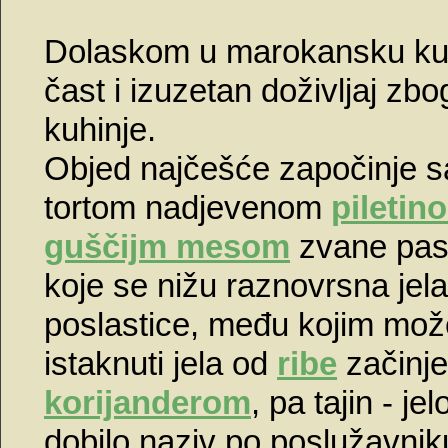
Dolaskom u marokansku kuć
čast i izuzetan doživljaj zb
kuhinje.
Objed najčešće započinje 
tortom nadjevenom
piletin
guščijm mesom
zvane pasti
koje se nižu raznovrsna jela
poslastice, među kojim mo
istaknuti jela od
ribe
začinj
korijanderom
, pa tajin - jel
dobilo naziv po poslužavni