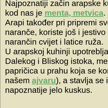
Najpoznatiji začin arapske k
kod nas je
menta, metvica
.
Arapi također pri pripremi svo
naranče, koriste još i jestiv
narančin cvijet i latice ruža.
U arapskoj kuhinji upotreblj
Dalekog i Bliskog istoka, među
papričica u prahu koja se kor
našem
ajvaru
), a stavlja se
napoznatije jelo kuskus.