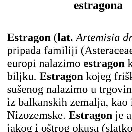
estragona
Estragon
(
lat.
Artemisia d
pripada familiji (Asteracea
europi nalazimo
estragon
k
biljku.
Estragon
kojeg friš
sušenog nalazimo u trgovi
iz balkanskih zemalja, kao 
Nizozemske.
Estragon
je a
jakog i oštrog okusa (slatko-