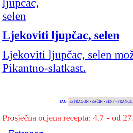
Ljekoviti ljupčac, selen
Ljekoviti ljupčac, selen mo
Pikantno-slatkast.
TAG
:
ESTRAGON
•
ZAČIN
•
SENF
•
FRANCU
Prosječna ocjena recepta: 4.7
- od 27