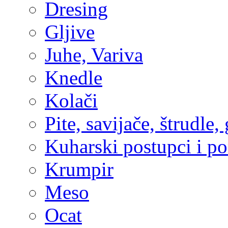
Dresing
Gljive
Juhe, Variva
Knedle
Kolači
Pite, savijače, štrudle,
Kuharski postupci i p
Krumpir
Meso
Ocat