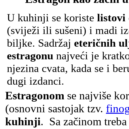
U kuhinji se koriste
listovi
(sviježi ili sušeni) i madi i
biljke. Sadržaj
eteričnih ul
estragonu
najveći je kratko
njezina cvata, kada se i be
dugi izdanci.
Estragonom
se najviše kor
(osnovni sastojak tzv.
fino
kuhinji
. Sa začinom treba 