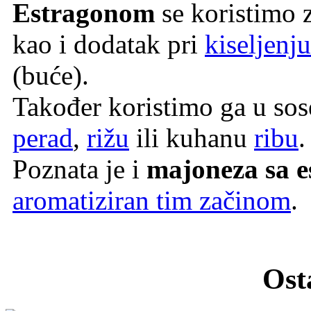
Estragonom
se koristimo 
kao i dodatak pri
kiseljenj
(buće).
Također koristimo ga u so
perad
,
rižu
ili kuhanu
ribu
.
Poznata je i
majoneza sa 
aromatiziran tim začinom
.
Osta