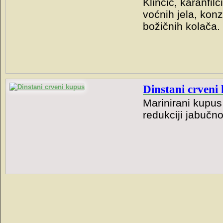
Klinčić, karanfil
voćnih jela, kon
božičnih kolača.
Dinstani crveni
Marinirani kupus
redukciji jabučno