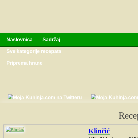
Naslovnica
Sadržaj
Sve kategorije recepata
Priprema hrane
Recep
Klinčić