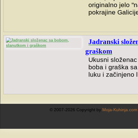
originalno jelo "
pokrajine Galicij
Jadranski slože
graškom
Ukusni složenac 
boba i graška s
luku i začinjeno
© 2007-2026 Copyright by
Moja-Kuhinja.com