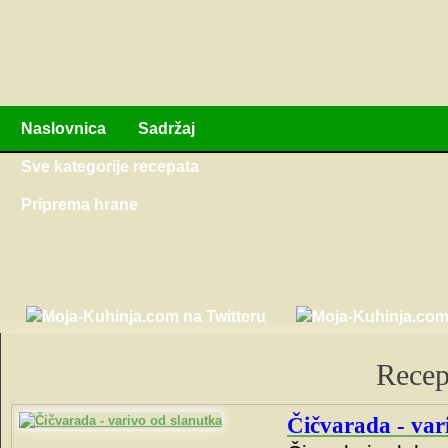
Naslovnica
Sadržaj
Sve kategorije recepata
Priprema hrane
Recep
Čičvarada - var