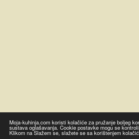
Moja-kuhinja.com koristi kolačiće za pružanje boljeg kor
sustava oglašavanja. Cookie postavke mogu se kontrolira
Klikom na Slažem se, slažete se sa korištenjem kolači