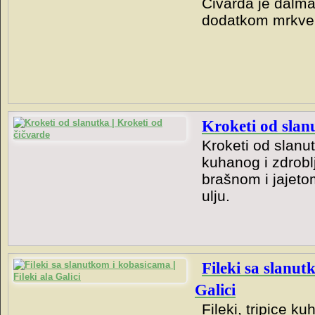
Čivarda je dalma
dodatkom mrkve, 
Kroketi od slan
Kroketi od slanu
kuhanog i zdrobl
brašnom i jajet
ulju.
Fileki sa slanut
Galici
Fileki, tripice 