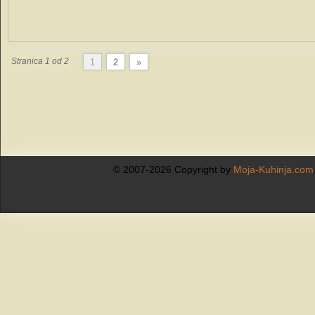
Stranica 1 od 2
1
2
»
© 2007-2026 Copyright by
Moja-Kuhinja.com