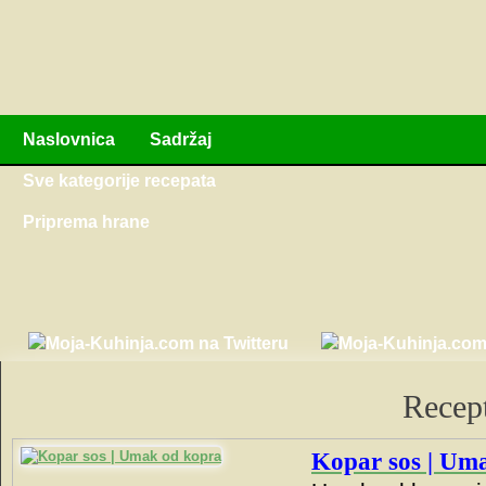
Naslovnica
Sadržaj
Sve kategorije recepata
Priprema hrane
Recept
Kopar sos | Um