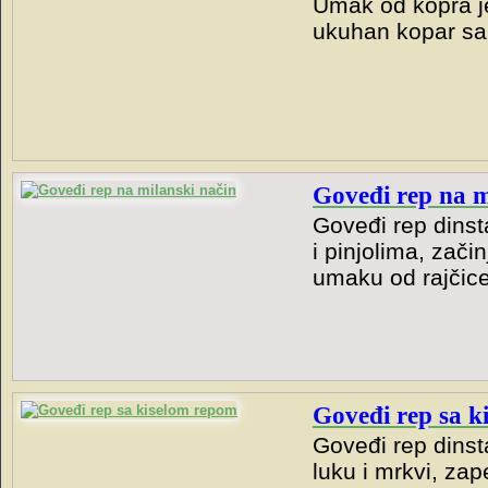
Umak od kopra j
ukuhan kopar sa
Goveđi rep na m
Goveđi rep dins
i pinjolima, zač
umaku od rajčice 
Goveđi rep sa k
Goveđi rep dinst
luku i mrkvi, z