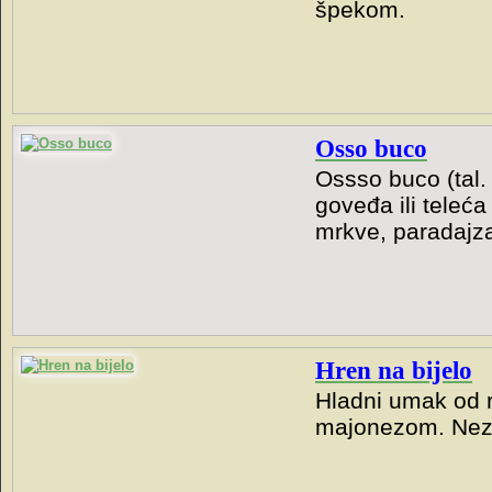
špekom.
Osso buco
Ossso buco (tal.
goveđa ili teleća
mrkve, paradajza,
Hren na bijelo
Hladni umak od r
majonezom. Neza