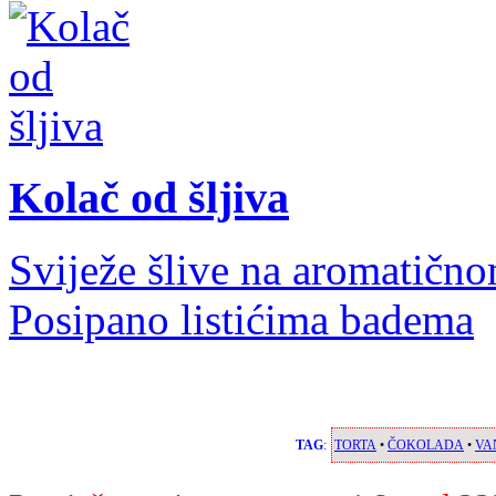
Kolač od šljiva
Sviježe šlive na aromatičnom
Posipano listićima badema
TAG
:
TORTA
•
ČOKOLADA
•
VA