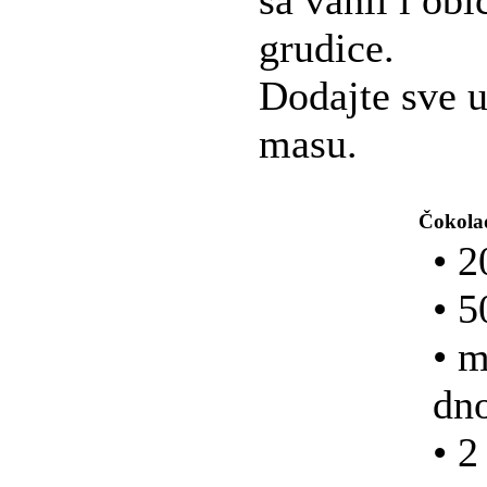
grudice.
Dodajte sve u
masu.
Čokolad
• 2
• 5
• m
dno
• 2