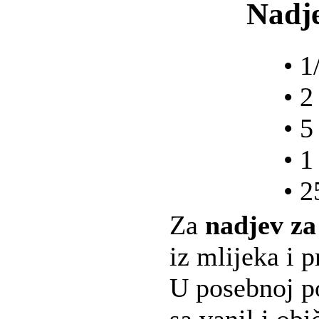
Nadje
• 1
• 2
• 5
• 1
• 2
Za
nadjev za
iz mlijeka i 
U posebnoj p
sa vanil i ob