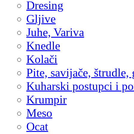
Dresing
Gljive
Juhe, Variva
Knedle
Kolači
Pite, savijače, štrudle,
Kuharski postupci i p
Krumpir
Meso
Ocat