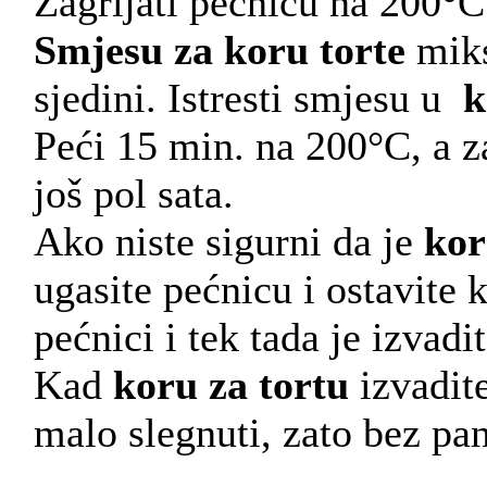
Zagrijati pečnicu na 200°C
Smjesu za koru torte
miks
sjedini. Istresti smjesu u
k
Peći 15 min. na 200°C, a z
još pol sata.
Ako niste sigurni da je
kor
ugasite pećnicu i ostavite 
pećnici i tek tada je izvadit
Kad
koru za tortu
izvadite
malo slegnuti, zato bez pan