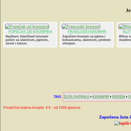
Je
POPEČAK OD KRUMPIRA
FRANCUSKI KRUMPIR
BLI
Naribani, blanširani krumpir
Zapečeni krumpir sa jajima i
Blitva 
pečen sa slaninom, jajetom,
kobasicama, slaninom, preliven
maslino
sirom i lukom.
vrhnjem.
TAG
:
ŽUTA PAPRIKA
•
KRUMPIR
•
PERŠIN
•
S
Prosječna ocjena recepta: 4.6
- od 2466 glasova
Zapečena žuta 