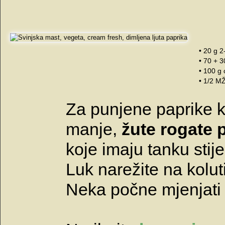
• 20 g 
• 70 + 30
• 100 g 
• 1/2 MŽ
Za punjene paprike 
manje,
žute rogate 
koje imaju tanku stije
Luk narežite na koluti
Neka počne mjenjati 