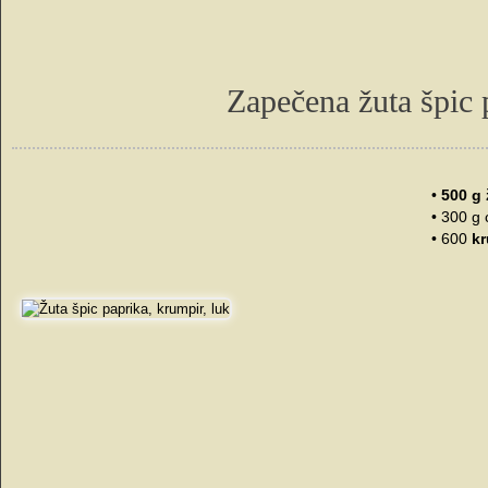
Zapečena žuta špic
•
500 g 
• 300 g 
• 600
kr