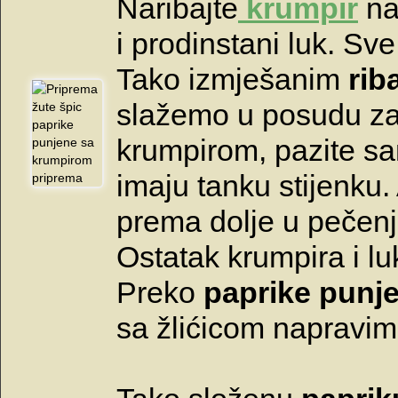
Naribajte
krumpir
na
i prodinstani luk. S
Tako izmješanim
rib
slažemo u posudu za
krumpirom, pazite sa
imaju tanku stijenku.
prema dolje u pečenj
Ostatak krumpira i l
Preko
paprike punj
sa žlićicom napravim