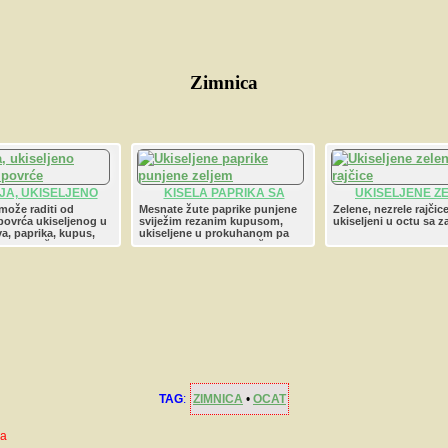
Zimnica
JA, UKISELJENO
KISELA PAPRIKA SA
UKISELJENE Z
POVRĆE
KUPUSOM | UKISELJENE
RAJČICE | KISELI
 može raditi od
Mesnate žute paprike punjene
Zelene, nezrele rajčice
 povrća ukiseljenog u
sviježim rezanim kupusom,
ukiseljeni u octu sa z
PAPRIKE
PARADAJ
a, paprika, kupus,
ukiseljene u prokuhanom pa
karfol, lučica
ocijeđenom octu sa začinima.
 u octu sa začinima.
TAG
:
ZIMNICA
•
OCAT
va