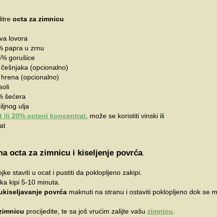
litre
octa za zimnicu
ova lovora
7% papra u zrnu
85% gorušice
% češnjaka (opcionalno)
% hrena (opcionalno)
soli
2% šećera
iljnog ulja
t ili 20% octeni koncentrat
, može se koristiti vinski ili
at
a octa za zimnicu i kiseljenje povrća
.
jke staviti u ocat i pustiti da poklopljeno zakipi.
eka kipi 5-10 minuta.
ukiseljavanje povrća
maknuti na stranu i ostaviti poklopljeno dok se m
zimnicu
procijedite, te sa još vrućim zalijte vašu
zimnicu
.