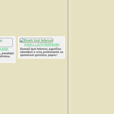
KISELI LJUTI FEFERONI
ELENE
Domaći ljuti feferoni, papričice
ukiseljeni u octu prokuhanim sa
 ZELENI
, paradajzi
sjemenom gorušice, papra i
ačinima.
Z
lovorovim listom.