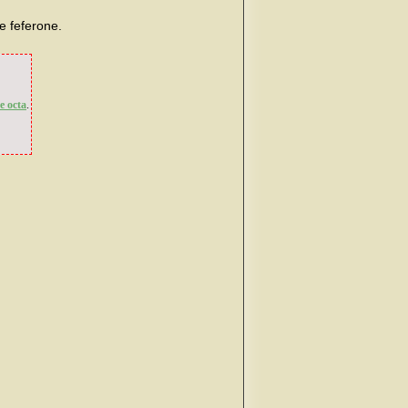
te feferone.
e octa
.