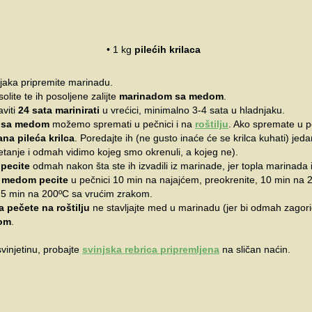
• 1 kg
pilećih krilaca
jaka pripremite marinadu.
olite te ih posoljene zalijte
marinadom sa medom
.
viti
24 sata marinirati
u vrećici, minimalno 3-4 sata u hladnjaku.
 sa medom
možemo spremati u pečnici i na
roštilju
. Ako spremate u pe
ana pileća krilca
. Poredajte ih (ne gusto inaće će se krilca kuhati) jed
etanje i odmah vidimo kojeg smo okrenuli, a kojeg ne).
pecit
e
odmah nakon šta ste ih izvadili iz marinade, jer topla marinada 
sa medom pecite
u pečnici 10 min na najajćem, preokrenite, 10 min na 
š 5 min na 200ºC sa vrućim zrakom.
a pečete na roštilju
ne stavljajte med u marinadu (jer bi odmah zagor
om
.
svinjetinu, probajte
svinjska rebrica pripremljena
na sličan naćin.