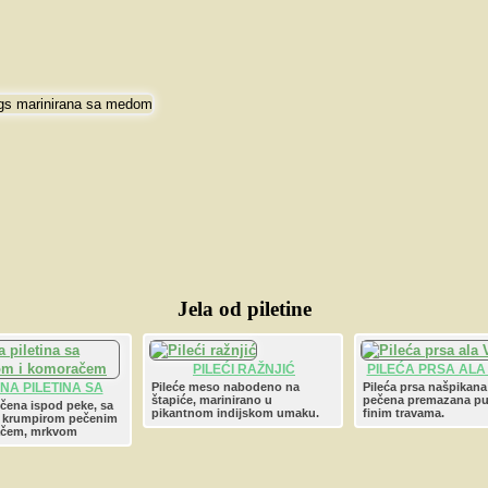
Jela od piletine
PILEĆI RAŽNJIĆ
PILEĆA PRSA ALA
NA PILETINA SA
Pileće meso nabodeno na
Pileća prsa našpikan
štapiće, marinirano u
pečena premazana pu
ROM I KOMORAČEM
ečena ispod peke, sa
pikantnom indijskom umaku.
finim travama.
 krumpirom pečenim
ačem, mrkvom
i kaduljom.