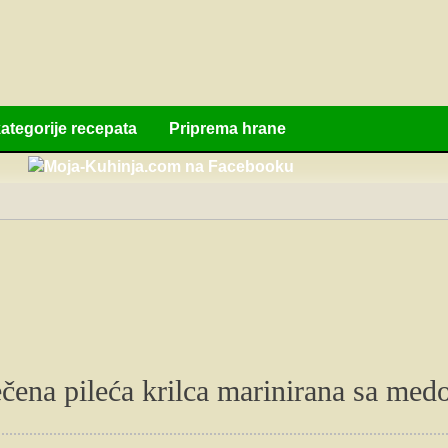
ategorije recepata
Priprema hrane
čena pileća krilca marinirana sa me