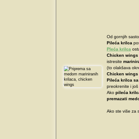
Od gornjih sasto
Pileća krilca
pos
Pleća krilca
osta
Chicken wings
istresite
marinir
(to olakšava okr
Chicken wings 
Pileća krilca 
preokrenite i jo
Ako
pileća krilc
premazati med
Ako ste više za 