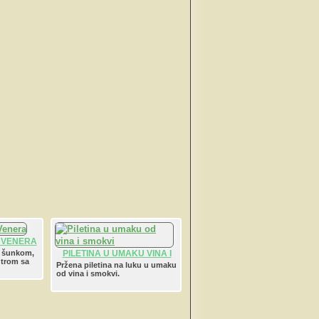
 VENERA
a šunkom,
PILETINA U UMAKU VINA I
trom sa
SMOKVI
Pržena piletina na luku u umaku
od vina i smokvi.