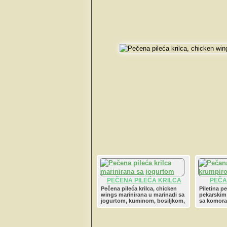
PEČENA PILEĆA KRILCA
PEČA
MARINIRANA SA
KRUMPI
Pečena pileća krilca, chicken
Piletina p
wings marinirana u marinadi sa
pekarskim
JOGURTOM
jogurtom, kuminom, bosiljkom,
sa komor
mljevenom paprikom i
paprikom 
češnjakom.