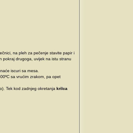
čnici, na pleh za pečenje stavite papir i
an pokraj drugoga, uvijek na istu stranu
inaće iscuri sa mesa.
200ºC sa vrućim zrakom, pa opet
io). Tek kod zadnjeg okretanja
krilca