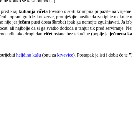
 tome koliko se kaša odmočila).
e pred kraj
kuhanja ričeta
(ovisno o sorti krumpira pripazite na vrijeme
ni i oprani grah iz konzerve, promješajte pustite da zakipi te maknite n
no nije jer
ječam
pusti dosta škroba) ipak ga nemojte zgušnjavati. Ja i
ocat, ali najbolje da si ga svatko dododa u tanjur tik pred serviranje. 
znenaditi ako drugi dan
ričet
ostane bez tekućine (popije je
ječmena ka
trijebiti
heljdinu kašu
(onu za
krvavice
). Postupak je isti i dobit će te
"