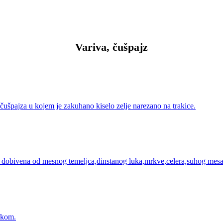
Variva, čušpajz
 čušpajza u kojem je zakuhano kiselo zelje narezano na trakice.
 dobivena od mesnog temeljca,dinstanog luka,mrkve,celera,suhog mesa 
ekom.