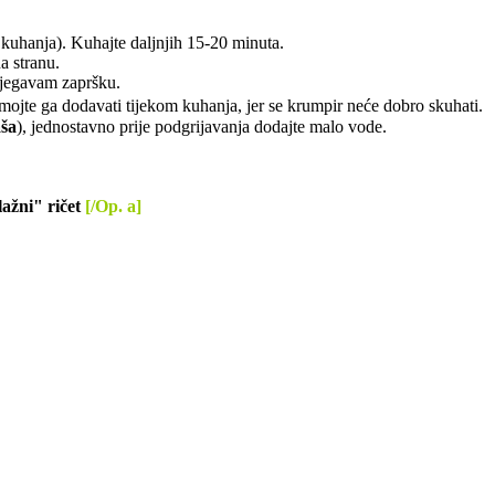
 kuhanja). Kuhajte daljnjih 15-20 minuta.
a stranu.
zbjegavam zapršku.
Nemojte ga dodavati tijekom kuhanja, jer se krumpir neće dobro skuhati.
ša
), jednostavno prije podgrijavanja dodajte malo vode.
lažni" ričet
[/Op. a]