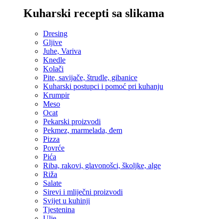
Kuharski recepti sa slikama
Dresing
Gljive
Juhe, Variva
Knedle
Kolači
Pite, savijače, štrudle, gibanice
Kuharski postupci i pomoć pri kuhanju
Krumpir
Meso
Ocat
Pekarski proizvodi
Pekmez, marmelada, đem
Pizza
Povrće
Pića
Riba, rakovi, glavonošci, školjke, alge
Riža
Salate
Sirevi i mliječni proizvodi
Svijet u kuhinji
Tjestenina
Ulje