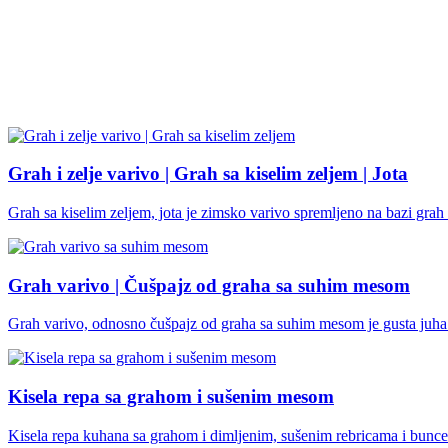
Grah i zelje varivo | Grah sa kiselim zeljem | Jota
Grah sa kiselim zeljem, jota je zimsko varivo spremljeno na bazi grah
Grah varivo | Čušpajz od graha sa suhim mesom
Grah varivo, odnosno čušpajz od graha sa suhim mesom je gusta juha
Kisela repa sa grahom i sušenim mesom
Kisela repa kuhana sa grahom i dimljenim, sušenim rebricama i bunc