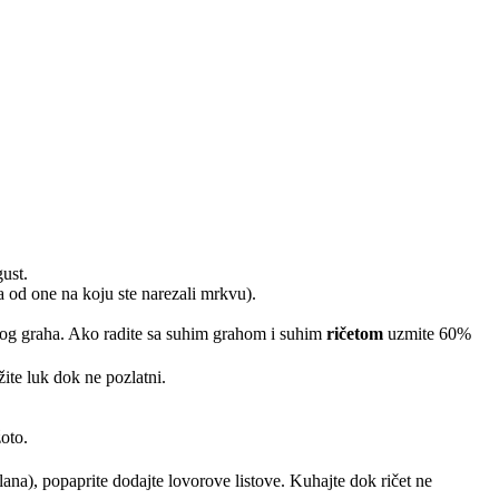
gust.
a od one na koju ste narezali mrkvu).
og graha. Ako radite sa suhim grahom i suhim
ričetom
uzmite 60%
žite luk dok ne pozlatni.
.
žoto.
lana
), popaprite dodajte lovorove listove. Kuhajte dok ričet ne