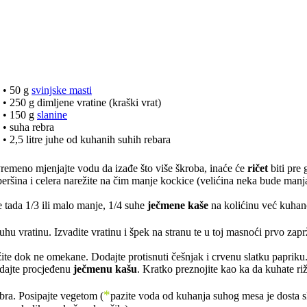
• 50 g
svinjske masti
• 250 g dimljene vratine (kraški vrat)
• 150 g
slanine
• suha rebra
• 2,5 litre juhe od kuhanih suhih rebara
vremeno mjenjajte vodu da izađe što više škroba, inaće će
ričet
biti pre 
 peršina i celera narežite na čim manje kockice (velićina neka bude manj
e tada 1/3 ili malo manje, 1/4 suhe
ječmene kaše
na kolićinu već kuhan
hu vratinu. Izvadite vratinu i špek na stranu te u toj masnoći prvo zapr
žite dok ne omekane. Dodajte protisnuti češnjak i crvenu slatku papriku
odajte procjeđenu
ječmenu kašu
. Kratko preznojite kao ka da kuhate ri
*
ebra. Posipajte vegetom (
pazite voda od kuhanja suhog mesa je
dosta s