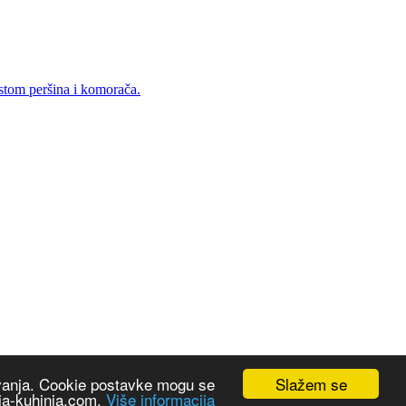
stom peršina i komorača.
Slažem se
šavanja. Cookie postavke mogu se
oja-kuhinja.com.
Više informacija