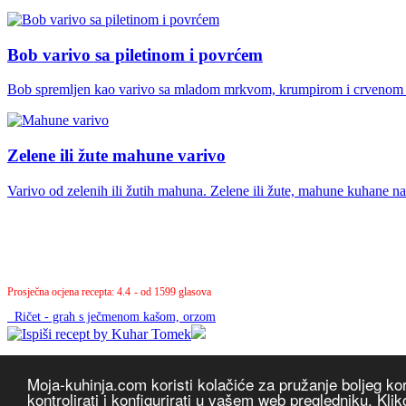
Bob varivo sa piletinom i povrćem
Bob spremljen kao varivo sa mladom mrkvom, krumpirom i crvenom me
Zelene ili žute mahune varivo
Varivo od zelenih ili žutih mahuna. Zelene ili žute, mahune kuhane
Prosječna ocjena recepta: 4.4
- od 1599 glasova
Ričet - grah s ječmenom kašom, orzom
Moja-kuhinja.com koristi kolačiće za pružanje boljeg k
kontrolirati i konfigurirati u vašem web pregledniku. K