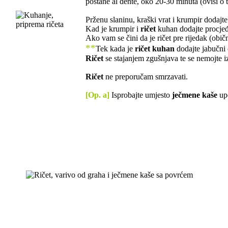
postane al dente, oko 20-30 minuta (ovisi o
Prženu slaninu, kraški vrat i krumpir dodajt
Kad je krumpir i
ričet
kuhan dodajte procjeđe
Ako vam se čini da je ričet pre rijedak (obič
**
Tek kada je
ričet kuhan
dodajte jabučni 
Ričet
se stajanjem zgušnjava te se nemojte i
Ričet
ne preporučam smrzavati.
[Op. a]
Isprobajte umjesto
ječmene kaše
upo