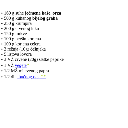
• 160 g suhe
ječmene kaše, orza
• 500 g kuhanog
bijelog graha
• 250 g krumpira
• 200 g crvenog luka
• 150 g mrkve
• 100 g peršin korjena
• 100 g korjena celera
• 3 režnja (10g) češnjaka
• 5 listova lovora
• 3 VŽ crvene (20g) slatke paprike
*
• 1 VŽ
vegete
• 1/2 MŽ mljevenog papra
**
• 1/2 dl
jabučnog octa