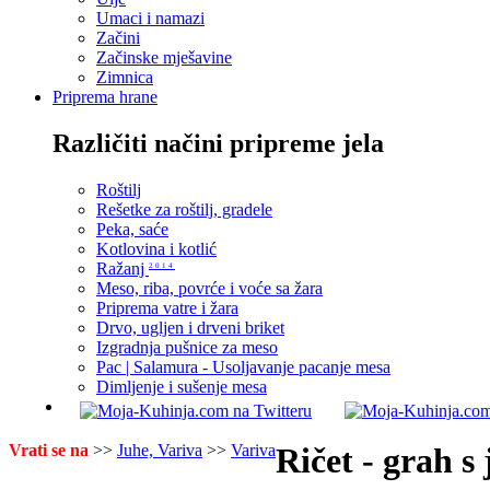
Umaci i namazi
Začini
Začinske mješavine
Zimnica
Priprema hrane
Različiti načini pripreme jela
Roštilj
Rešetke za roštilj, gradele
Peka, saće
Kotlovina i kotlić
Ražanj
2014
Meso, riba, povrće i voće sa žara
Priprema vatre i žara
Drvo, ugljen i drveni briket
Izgradnja pušnice za meso
Pac | Salamura - Usoljavanje pacanje mesa
Dimljenje i sušenje mesa
Vrati se na
>>
Juhe, Variva
>>
Variva
Ričet - grah 