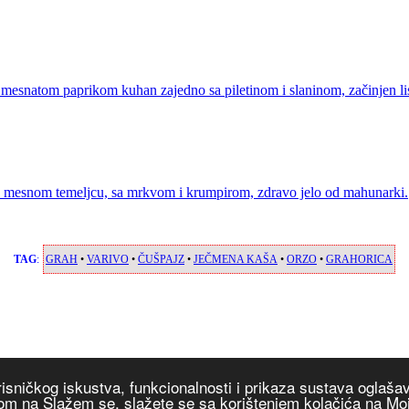
snatom paprikom kuhan zajedno sa piletinom i slaninom, začinjen li
 na mesnom temeljcu, sa mrkvom i krumpirom, zdravo jelo od mahunarki.
TAG
:
GRAH
•
VARIVO
•
ČUŠPAJZ
•
JEČMENA KAŠA
•
ORZO
•
GRAHORICA
orisničkog iskustva, funkcionalnosti i prikaza sustava ogla
likom na Slažem se, slažete se sa korištenjem kolačića na M