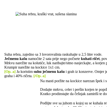
Suha rebra, zajedno sa 3 lovorovalista raskuhajte u 2,5 litre vode.
Ječmenu kašu
namoćite 2 sata prije nego počnete
kuhati ričet
, po
Mrkvu narežite na kolutiće, luk naribajte/sitno nasjeckajte, a korjen
Krumpir narežite na kockice 1x1 cm.
[Op. a]
Ja koristim
suhu ječmenu kašu
i grah iz konzerve. Omjer j
graha i 40% ričeta.
[/Op. a]
Na masti poržite na kockice narezan špek i su
Dodajte mrkvu, celer i peršin korjen te popr
Kratko prodinstajte da češnjak zamiriši te d
Podlijte sve sa juhom u kojoj su se kuhala r