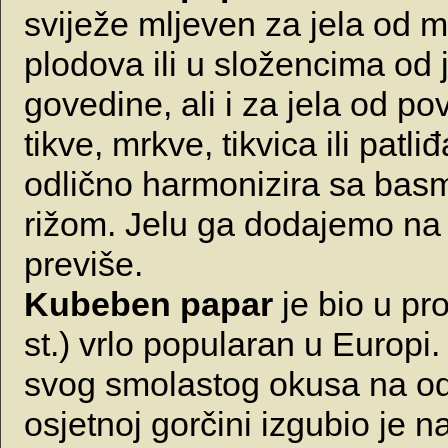
sviježe mljeven za jela od 
plodova ili u složencima od ja
govedine, ali i za jela od pov
tikve, mrkve, tikvica ili patl
odlično harmonizira sa basma
rižom. Jelu ga dodajemo na k
previše.
Kubeben papar
je bio u pro
st.) vrlo popularan u Europi
svog smolastog okusa na od
osjetnoj gorčini izgubio je n