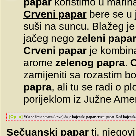
papar
koristimo u mari
Crveni papar
bere se u j
suši na suncu. Blažeg j
jačeg nego
zeleni papa
Crveni papar
je kombina
arome
zelenog papra
.
C
zamijeniti sa rozastim 
papra
, ali tu se radi o 
porijeklom iz Južne Amer
[Op. a]
Vrlo se često smatra (krivo) da je
kajenski papar
crveni papar. Kod
kajensk
Sečuanski papar
tj. njegovi