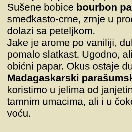
Sušene bobice
bourbon pa
smeđkasto-crne, zrnje u pro
dolazi sa peteljkom.
Jake je arome po vaniliji, du
pomalo slatkast. Ugodno, ali
obićni papar. Okus ostaje du
Madagaskarski parašumsk
koristimo u jelima od janjetin
tamnim umacima, ali i u čoko
voću.