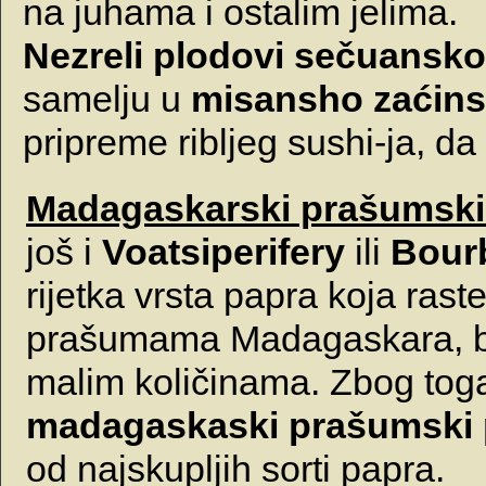
na juhama i ostalim jelima.
Nezreli plodovi sečuansk
samelju u
misansho zaćins
pripreme ribljeg sushi-ja, da 
Madagaskarski prašumski
još i
Voatsiperifery
ili
Bour
rijetka vrsta papra koja rast
prašumama Madagaskara, be
malim količinama. Zbog toga
madagaskaski prašumski 
od najskupljih sorti papra.