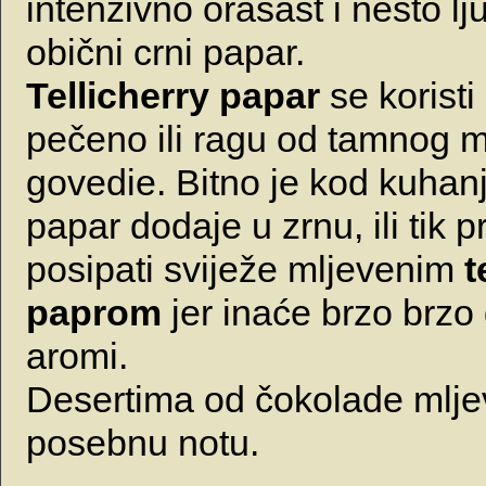
intenzivno orašast i nešto lj
obični crni papar.
Tellicherry papar
se koristi
pečeno ili ragu od tamnog me
govedie. Bitno je kod kuhan
papar dodaje u zrnu, ili tik p
posipati sviježe mljevenim
t
paprom
jer inaće brzo brzo
aromi.
Desertima od čokolade mlje
posebnu notu.