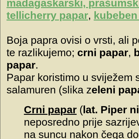
madagaskarski, prašumsk
tellicherry papar
,
kubeben 
Boja papra ovisi o vrsti, ali 
te razlikujemo;
crni papar
,
b
papar
.
Papar koristimo u sviježem st
salamuren (slika z
eleni pap
Crni papar
(
lat.
Piper n
neposredno prije sazrijev
na suncu nakon čega dobi