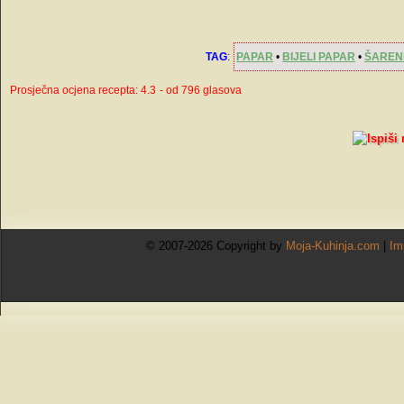
TAG
:
PAPAR
•
BIJELI PAPAR
•
ŠAREN
Prosječna ocjena recepta: 4.3
- od 796 glasova
© 2007-2026 Copyright by
Moja-Kuhinja.com
|
Im