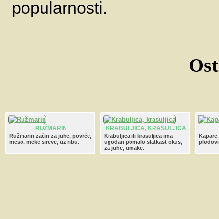
popularnosti.
Ost
RUŽMARIN
KRABULJICA, KRASULJICA
Ružmarin začin za juhe, povrće,
Krabuljica ili krasuljica ima
Kapare 
meso, meke sireve, uz ribu.
ugodan pomalo slatkast okus,
plodovi 
za juhe, umake.