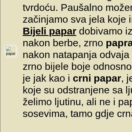
tvrdoću. Paušalno može
začinjamo sva jela koje i
Bijeli papar
dobivamo i
nakon berbe, zrno
papr
nakon natapanja odvaja 
zrno bijele boje odnosn
je jak kao i
crni papar
, 
koje su odstranjene sa 
želimo ljutinu, ali ne i p
sosevima, tamo gdje crn