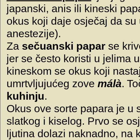
japanski, anis ili kineski pap
okus koji daje osječaj da su 
anestezije).
Za
sečuanski papar
se krivo
jer se često koristi u jelima 
kineskom se okus koji nastaje
umrtvljujućeg zove
málà
. T
kuhinju
.
Okus ove sorte papara je u 
slatkog i kiselog. Prvo se os
ljutina dolazi naknadno, na 