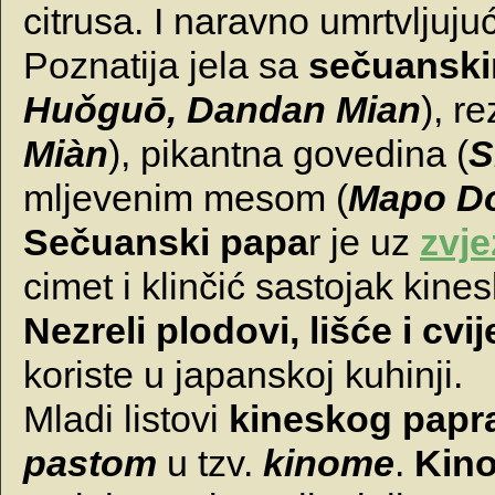
citrusa. I naravno umrtvljuj
Poznatija jela sa
sečuansk
Huǒguō, Dandan Mian
), r
Miàn
), pikantna govedina (
S
mljevenim mesom (
Mapo D
Sečuanski papa
r je uz
zvje
cimet i klinčić sastojak kin
Nezreli plodovi, lišće i cv
koriste u japanskoj kuhinji.
Mladi listovi
kineskog papr
pastom
u tzv.
kinome
.
Kin