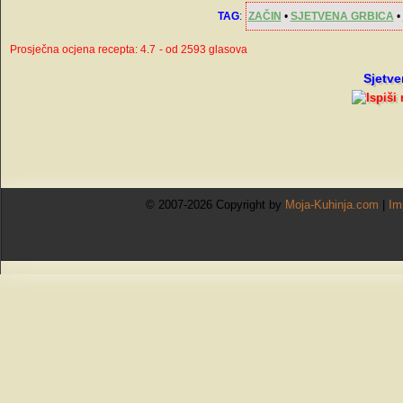
TAG
:
ZAČIN
•
SJETVENA GRBICA
•
Prosječna ocjena recepta: 4.7
- od 2593 glasova
Sjetve
© 2007-2026 Copyright by
Moja-Kuhinja.com
|
Im