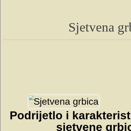
Sjetvena grb
Podrijetlo i karakteris
sjetvene grbi