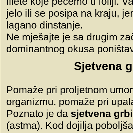
filete koje pećemo u foliji. 
jelo ili se posipa na kraju, j
lagano dinstanje.
Ne mješajte je sa drugim za
dominantnog okusa poništav
Sjetvena g
Pomaže pri proljetnom umoru,
organizmu, pomaže pri upa
Poznato je da
sjetvena grb
(astma). Kod dojilja poboljš