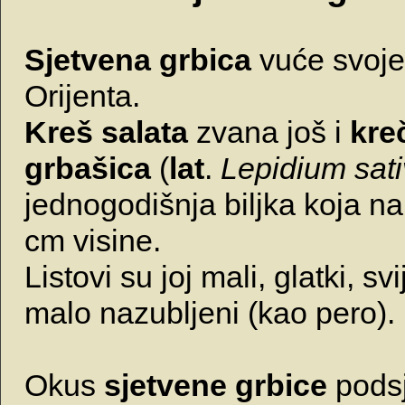
Sjetvena grbica
vuće svoje 
Orijenta.
Kreš salata
zvana još i
kre
grbašica
(
lat
.
Lepidium sat
jednogodišnja biljka koja n
cm visine.
Listovi su joj mali, glatki, svi
malo nazubljeni (kao pero).
Okus
sjetvene grbice
pods