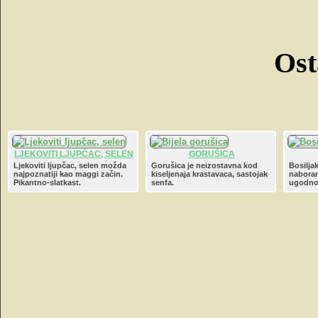
Ost
LJEKOVITI LJUPČAC, SELEN
GORUŠICA
Ljekoviti ljupčac, selen možda
Gorušica je neizostavna kod
Bosiljak
najpoznatiji kao maggi začin.
kiseljenaja krastavaca, sastojak
naboran
Pikantno-slatkast.
senfa.
ugodnog