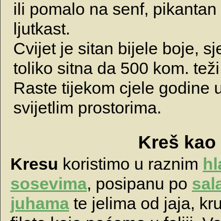
ili pomalo na senf, pikantan
ljutkast.
Cvijet je sitan bijele boje, 
toliko sitna da 500 kom. tež
Raste tijekom cjele godine 
svijetlim prostorima.
Kreš kao 
Kresu
koristimo u raznim
hl
sosevima
, posipanu po
sal
juhama
te jelima od jaja, kr