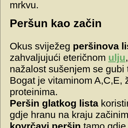
mrkvu.
Peršun kao začin
Okus sviježeg
peršinova li
zahvaljujući eteričnom
ulju
nažalost sušenjem se gubi 
Bogat je vitaminom A,C,E, 
proteinima.
Peršin glatkog lista
korist
gdje hranu na kraju začinim
kovrčavi peršin
tamo gdje 