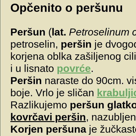
Opčenito o peršunu
Peršun
(
lat.
Petroselinum 
petroselin,
peršin
je dvogodi
korjena oblka zašiljenog cil
i u lisnato
povrće
.
Peršin
naraste do 90cm. vis
boje. Vrlo je sličan
krabulji
Razlikujemo
peršun glatk
kovrčavi peršin
, nazubljen
Korjen peršuna
je žučkast