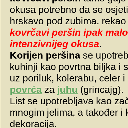
okusa potrebno da se osjeti
hrskavo pod zubima. rekao 
kovrčavi peršin ipak malo
intenzivnijeg okusa
.
Korijen peršina
se upotreb
kuhinji kao povrtna biljka i 
uz poriluk, kolerabu, celer 
povrća
za
juhu
(grincajg).
List se upotrebljava kao za
mnogim jelima, a također i 
dekoracija.