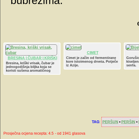
bubrezima.
CIMET
BRESINA | ČUBAR | KRIŠKI
Cimet je začin od fermentirane
Gorušic
kore istoimenog drveta. Potječe
kiseljen
VRISAK | BOHNENKRAUT
Bresina, kriški vrisak, čubar je
iz Azije.
senfa.
jednogodišnja biljka koja se
koristi sušena aromatičnog
mirisa, i pomalo parenog okusa.
TAG
:
PERŠUN
•
PERŠIN
•
Prosječna ocjena recepta: 4.5
- od 1941 glasova