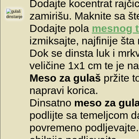
Dodajte kocentrat rajčic
zamirišu. Maknite sa št
Dodajte pola
mesnog t
izmiksajte, najfinije št
Dok se dinsta luk i mrk
veličine 1x1 cm te je na
Meso za gulaš
pržite t
napravi korica.
Dinsatno
meso za gul
podlijte sa temeljcom d
povremeno podljevajte. 