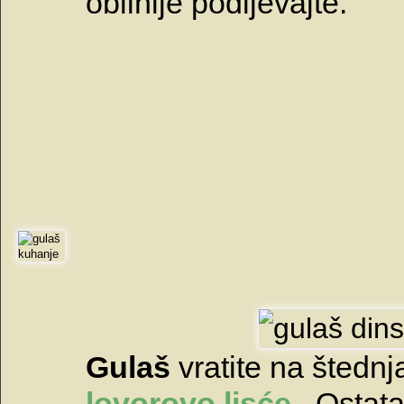
obilnije podljevajte.
Gulaš
vratite na štedn
lovorovo lisće
. Ostat