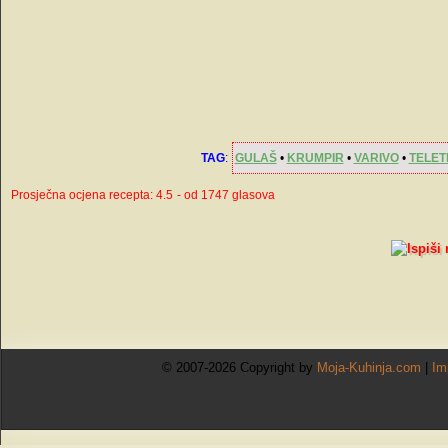
začina.
TAG
:
GULAŠ
•
KRUMPIR
•
VARIVO
•
TELET
Prosječna ocjena recepta: 4.5
- od 1747 glasova
© 2007-2026 Copyright by
Moja-Kuhinja.com
|
Im