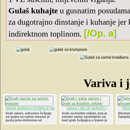
Gulaš kuhajte
u gusnatim posudama,
za dugotrajno dinstanje i kuhanje jer
[/Op. a]
indirektnom toplinom.
Variva i 
GRAH VARIVO | ČUŠPAJZ OD
GRAH I ZELJE VARIVO |
TEL
GRAHA SA SUHIM MESOM
GRAH SA KISELIM ZELJEM |
Grah varivo, odnosno čušpajz
Grah sa kiselim zeljem, jota je
Dinstan
od graha sa suhim mesom je
zimsko varivo spremljeno na
šampinjo
JOTA
gusta juha dobivena od
bazi grah čušpajza u kojem je
mesnog temeljca,dinstanog
zakuhano kiselo zelje narezano
luka,mrkve,celera,suhog mesa i
na trakice.