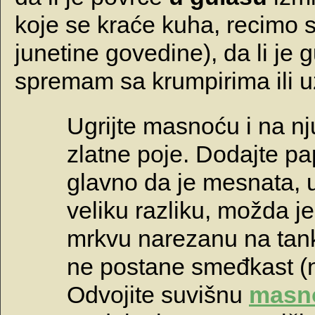
koje se kraće kuha, recimo sv
junetine govedine), da li je g
spremam sa krumpirima ili u
Ugrijte masnoću i na nju
zlatne poje. Dodajte pap
glavno da je mesnata, 
veliku razliku, možda j
mrkvu narezanu na tanke
ne postane smeđkast (n
Odvojite suvišnu
masn