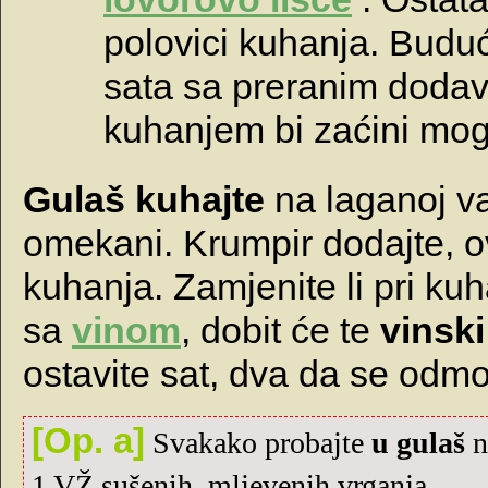
polovici kuhanja. Budu
sata sa preranim doda
kuhanjem bi zaćini mogl
Gulaš kuhajte
na laganoj va
omekani. Krumpir dodajte, ov
kuhanja. Zamjenite li pri ku
sa
vinom
, dobit će te
vinski
ostavite sat, dva da se odmo
[Op. a]
Svakako probajte
u gulaš
n
1 VŽ sušenih, mljevenih vrganja.