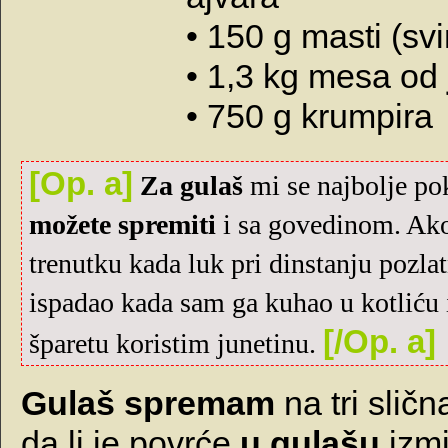
• 150 g masti (svi
• 1,3 kg mesa od
• 750 g krumpira
[Op. a]
Za gulaš
mi se najbolje po
možete spremiti
i sa govedinom. A
trenutku kada luk pri dinstanju pozla
ispadao kada sam ga kuhao u kotliću 
[/Op. a]
šparetu koristim junetinu.
Gulaš spremam
na tri sličn
da li je povrće
u gulašu
izmi