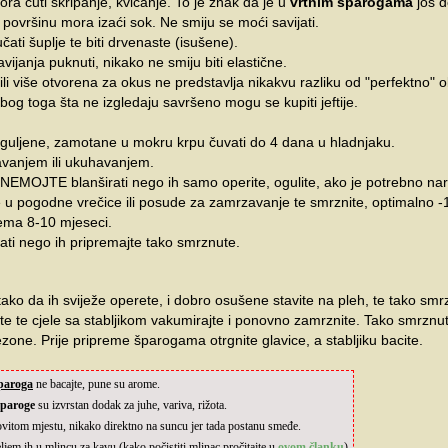
ora čuti škripanje, kvičanje. To je znak da je u
vrtnim šparogama
još d
površinu mora izaći sok. Ne smiju se moći savijati.
ati šuplje te biti drvenaste (isušene).
ijanja puknuti, nikako ne smiju biti elastične.
e ili više otvorena za okus ne predstavlja nikakvu razliku od "perfektno" 
og toga šta ne izgledaju savršeno mogu se kupiti jeftije.
uljene, zamotane u mokru krpu čuvati do 4 dana u hladnjaku.
avanjem ili ukuhavanjem.
NEMOJTE blanširati nego ih samo operite, ogulite, ako je potrebno nar
u pogodne vrečice ili posude za zamrzavanje te smrznite, optimalno -
ema 8-10 mjeseci.
i nego ih pripremajte tako smrznute.
ako da ih sviježe operete, i dobro osušene stavite na pleh, te tako sm
jte te cjele sa stabljikom vakumirajte i ponovno zamrznite. Tako smrzn
ezone. Prije pripreme šparogama otrgnite glavice, a stabljiku bacite.
šparoga
ne bacajte, pune su arome.
 šparoge
su izvrstan dodak za juhe, variva, rižota.
ovitom mjestu, nikako direktno na suncu jer tada postanu smeđe.
em ih u mlincu za kavu (kako počistiti mlinac pročitajte u
ovom članku
).