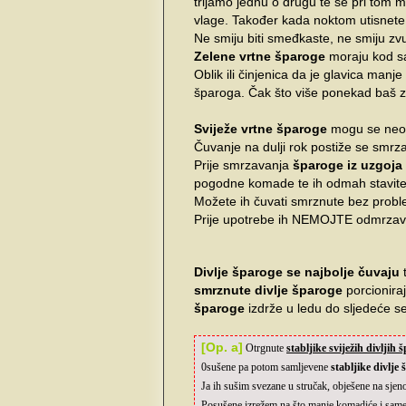
trljamo jednu o drugu te se pri tom m
vlage. Također kada noktom utisnete 
Ne smiju biti smeđkaste, ne smiju zvuč
Zelene vrtne šparoge
moraju kod sav
Oblik ili činjenica da je glavica manj
šparoga. Čak što više ponekad baš zb
Sviježe vrtne šparoge
mogu se neog
Čuvanje na dulji rok postiže se smrz
Prije smrzavanja
šparoge iz uzgoja
pogodne komade te ih odmah stavite 
Možete ih čuvati smrznute bez probl
Prije upotrebe ih NEMOJTE odmrzavat
Divlje šparoge se najbolje čuvaju
t
smrznute divlje šparoge
porcionira
šparoge
izdrže u ledu do sljedeće s
[Op. a]
Otrgnute
stabljike sviježih divljih 
0sušene pa potom samljevene
stabljike divlje
Ja ih sušim svezane u stručak, obješene na sjen
Posušene izrežem na što manje komadiće i samelj