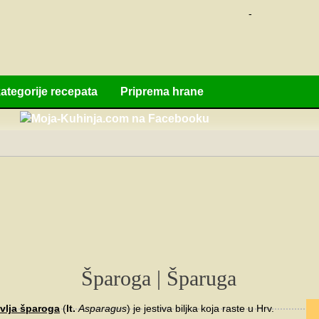
-
ategorije recepata
Priprema hrane
Šparoga | Šparuga
vlja šparoga
(
lt.
Asparagus
) je jestiva biljka koja raste u Hrv.