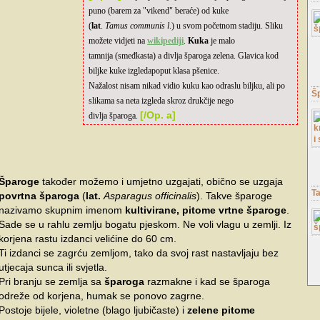
puno (barem za "vikend" beraće) od kuke
(
lat
.
Tamus communis l
.) u svom početnom stadiju. Sliku
možete vidjeti na
wikipediji
.
Kuka
je malo
tamnija (smeđkasta) a divlja šparoga zelena. Glavica kod
biljke kuke izgledapoput klasa pšenice.
Nažalost nisam nikad vidio kuku kao odraslu biljku, ali po
Š
slikama sa neta izgleda skroz drukčije nego
h
[/Op. a]
divlja šparoga.
Šparoge
također možemo i umjetno uzgajati, obično se uzgaja
T
povrtna šparoga
(
lat.
Asparagus officinalis
). Takve šparoge
nazivamo skupnim imenom
kultivirane, pitome vrtne šparoge
.
Sade se u rahlu zemlju bogatu pjeskom. Ne voli vlagu u zemlji. Iz
korjena rastu izdanci velićine do 60 cm.
Ti izdanci se zagrću zemljom, tako da svoj rast nastavljaju bez
utjecaja sunca ili svjetla.
Pri branju se zemlja sa
šparoga
razmakne i kad se šparoga
odreže od korjena, humak se ponovo zagrne.
Postoje bijele, violetne (blago ljubičaste) i
zelene pitome