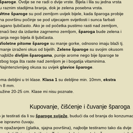
šparoge
. Ovdje se ne radi o dvije vrste. Bijela i lila su jedna vrsta
u raznim stadijima branja, dok je zelena posebna vrsta.
Vrtne šparoge
su pod zemljom uvijek bijele, kada šparoga probije
na površinu počinje se pod utjecajem svijetlosti i sunca farbati
lagano ljubičasto. Ako je od početka pustimo rasti nad zemljom,
znaći bez da izdanke zagrnemo zemljom,
šparoga
bude zelena i
tanja nego bijela ili ljubičasta.
Violetne pitome šparoge
su manje gorke, odnosno imaju blaži tj.
manje izraženi okus od bijelih.
Zelene šparoge
su svojim okusom
najbliže
divljim šparogama
, punije arome nego bije šparoge te
zbog toga šta raste nad zemljom je i bogatija vitaminima.
Najintenzivnijeg okusa su uvijek
glavice šparoge
.
ma debljini u tri klase.
Klasa 1
su debljine min. 10mm,
ekstra
in 8 mm.
užine 20-25 cm. Klase mi nisu poznate.
Kupovanje, čišćenje i čuvanje šparoga
 je testirati da li su
šparoge sviježe
, budući da od branja do konzumac
se ispravno čuvaju.
im opažanjem (glatka, sjajna površina), najbolje testiramo tako da dvije