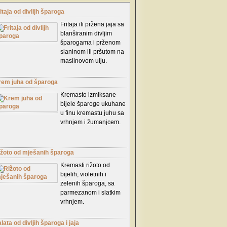
itaja od divlijh šparoga
Fritaja ili pržena jaja sa
blanširanim divljim
šparogama i prženom
slaninom ili pršutom na
maslinovom ulju.
rem juha od šparoga
Kremasto izmiksane
bijele šparoge ukuhane
u finu kremastu juhu sa
vrhnjem i žumanjcem.
ižoto od mješanih šparoga
Kremasti rižoto od
bijelih, violetnih i
zelenih šparoga, sa
parmezanom i slatkim
vrhnjem.
lata od divljih šparoga i jaja