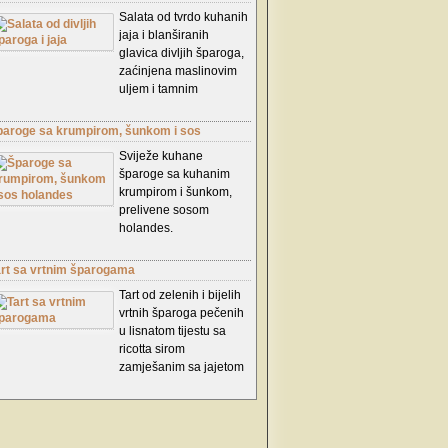
Salata od tvrdo kuhanih
jaja i blanširanih
glavica divljih šparoga,
zaćinjena maslinovim
uljem i tamnim
balsamiko octom.
paroge sa krumpirom, šunkom i sos
olandes
Sviježe kuhane
šparoge sa kuhanim
krumpirom i šunkom,
prelivene sosom
holandes.
art sa vrtnim šparogama
Tart od zelenih i bijelih
vrtnih šparoga pečenih
u lisnatom tijestu sa
ricotta sirom
zamješanim sa jajetom
i mladim lukom,
Začinjeno soli , paprom
i maslinovim uljem, te
posipano parmezanom.