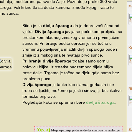
iobalju, mediteranu pa sve do Azije. Poznato je preko 300 vrsta
Fr
aroga. Voli kršno tlo sa dosta kamena između kojeg i raste te
uno sunca.
Bitno je za
divlju šparogu
da je dobro zaštičena od
vjetra.
Divlja šparoga
javlja se početkom proljeća, sa
prestankom hladnog zimskog vremena i prvim jačim
suncem. Pri branju budite oprezni jer se točno u
K
vremenu pojavljivanja mladih divljih šparoga bude i
zmije iz zimskog sna te hvataju prvo sunce.
Pri
branju divlje šparoge
trgajte samo gornju
polovicu biljke, iz ostatka nadzemnog dijela biljka
raste dalje. Trgamo je točno na djelu gdje sama bez
problema puca.
Divlja šparoga
je tanka kao slama, gorkasta i ne
R
treba se ljuštiti, možemo je jesti i sirovu, tj. bez ikakve
termičke priprave.
Pogledajte kako se sprema i bere
divlja šparoga
.
[Op. a]
Sa
Moje opažanje je da se divlja šparoga ne razlikuje