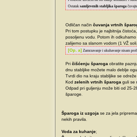
Ostatak
samljevenih stabljika šparoga
čuvajte
Odličan način
čuvanja vrtnih šparo
Pri tom postupku je najbitnija čistoća,
posoljenu vodu. Potom ih odkuhamo 1
zalijemo sa slanom vodom (1 VŽ soli,
[Op. a]
Zamrzavanje i ukuhavanje nisam prob
Pri
čišćenju šparoga
obratite paznju
dnu stabljike možete malo deblje ogul
Tvrdi dio na kraju stabljike se odreže
Kod
zelenih vrtnih šparoga
guli se 
Odpad pri guljenju može biti od 25-
šparoge.
Šparoga iz uzgoja
se za jela priprema
nekih pravila.
Voda za kuhanje
;