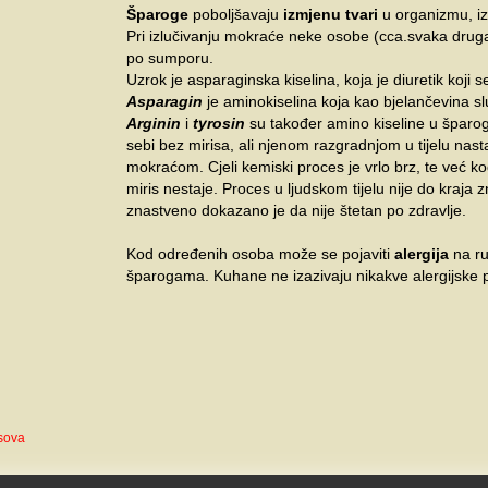
Šparoge
poboljšavaju
izmjenu tvari
u organizmu, iz
Pri izlučivanju mokraće neke osobe (cca.svaka druga 
po sumporu.
Uzrok je asparaginska kiselina, koja je diuretik koji
Asparagin
je aminokiselina koja kao bjelančevina slu
Arginin
i
tyrosin
su također amino kiseline u šparog
sebi bez mirisa, ali njenom razgradnjom u tijelu nas
mokraćom. Cjeli kemiski proces je vrlo brz, te već 
miris nestaje. Proces u ljudskom tijelu nije do kraja 
znastveno dokazano je da nije štetan po zdravlje.
Kod određenih osoba može se pojaviti
alergija
na ru
šparogama. Kuhane ne izazivaju nikakve alergijske 
asova