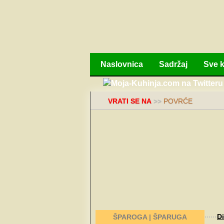
Naslovnica
Sadržaj
Sve k
VRATI SE NA
>>
POVRĆE
Di
ŠPAROGA | ŠPARUGA