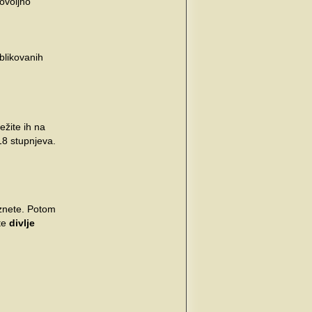
ovoljno
oblikovanih
ežite ih na
18 stupnjeva.
rznete. Potom
ute
divlje