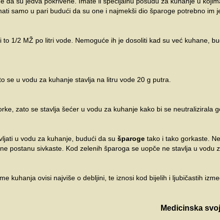
de da su jedva pokrivene. Imate li specijalnu posudu za kuhanje u kojim
uhati samo u pari budući da su one i najmekši dio šparoge potrebno im 
 i to 1/2 MŽ po litri vode. Nemoguće ih je dosoliti kad su već kuhane, b
 se u vodu za kuhanje stavlja na litru vode 20 g putra.
ke, zato se stavlja šećer u vodu za kuhanje kako bi se neutralizirala g
vljati u vodu za kuhanje, budući da su
šparoge
tako i tako gorkaste. Ne
ju ne postanu sivkaste. Kod zelenih šparoga se uopče ne stavlja u vodu 
e kuhanja ovisi najviše o debljini, te iznosi kod bijelih i ljubičastih iz
Medicinska svo