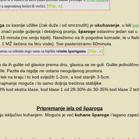
[/Op. a]
 u neprozirnoj bočici ili vrečici.
ga
za kasnije užitke (ćak duže i od smrznutih) je
ukuhavanje
, u biti
pas
 znaći poslje guljenja i detaljnog pranja,
šparoge
ostavimo jedan sat u
5 minuta (ne smiju kipiti). Narežemo na ih pogodne komade, te u fla
 1 MŽ šečera na litru vode). Sve pasteriziramo 60minuta.
[/Op. a]
avao sa zelenim nego samo sa bijelim
vrtnim šparogama
.
 da ih gulite od glavice prema dnu, glavica se ne guli. Gulite jednolično 
iti. Pazite da nigdje ne ostane neoguljenog prostora.
 tek na kraju i to kod sviježih 1-2cm, a kod starijih 3-5cm.
najmanje moguće i to samo doljnja trećinna stabljike.
28% kod ekstra klase, kod klase 1 od 28-30% do 30-35% kod klase 2 te
Pripremanje jela od šparoga
ju isključivo kuhanjem. Moguće je već
kuhane šparoge
i lagano zapeći