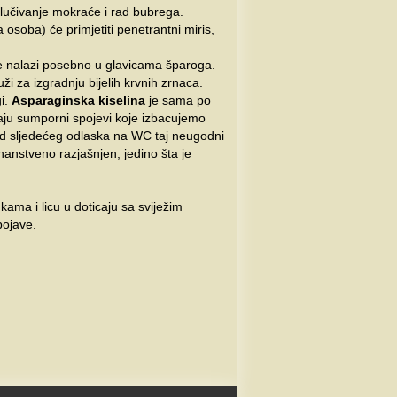
lučivanje mokraće i rad bubrega.
osoba) će primjetiti penetrantni miris,
 se nalazi posebno u glavicama šparoga.
ži za izgradnju bijelih krvnih zrnaca.
i.
Asparaginska kiselina
je sama po
taju sumporni spojevi koje izbacujemo
kod sljedećeg odlaska na WC taj neugodni
znanstveno razjašnjen, jedino šta je
kama i licu u doticaju sa sviježim
pojave.