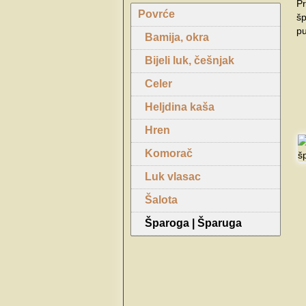
Pr
Povrće
šp
p
Bamija, okra
Bijeli luk, češnjak
Celer
Heljdina kaša
Hren
Komorač
Luk vlasac
Šalota
Šparoga | Šparuga