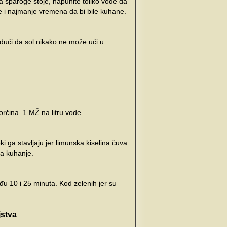
a šparoge stoje, napunite toliko vode da
je i najmanje vremena da bi bile kuhane.
udući da sol nikako ne može ući u
orčina. 1 MŽ na litru vode.
ki ga stavljaju jer limunska kiselina čuva
za kuhanje.
među 10 i 25 minuta. Kod zelenih jer su
jstva