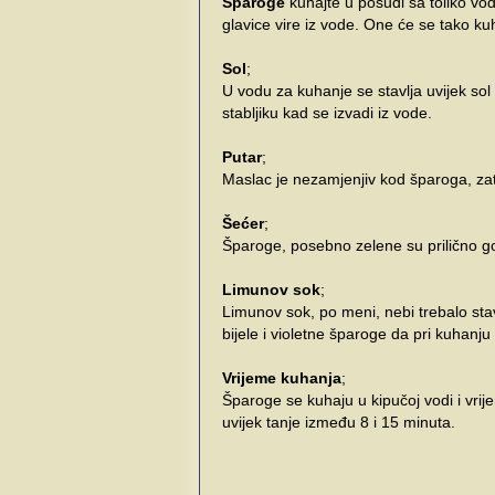
Šparoge
kuhajte u posudi sa toliko vo
glavice vire iz vode. One će se tako k
Sol
;
U vodu za kuhanje se stavlja uvijek sol
stabljiku kad se izvadi iz vode.
Putar
;
Maslac je nezamjenjiv kod šparoga, zato
Šećer
;
Šparoge, posebno zelene su prilično gor
Limunov sok
;
Limunov sok, po meni, nebi trebalo sta
bijele i violetne šparoge da pri kuhan
Vrijeme kuhanja
;
Šparoge se kuhaju u kipučoj vodi i vrijem
uvijek tanje između 8 i 15 minuta.