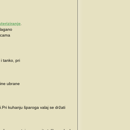
teriziranje
.
 lagano
šicama
i tanko, pri
žine ubrane
.Pri kuhanju šparoga valaj se držati